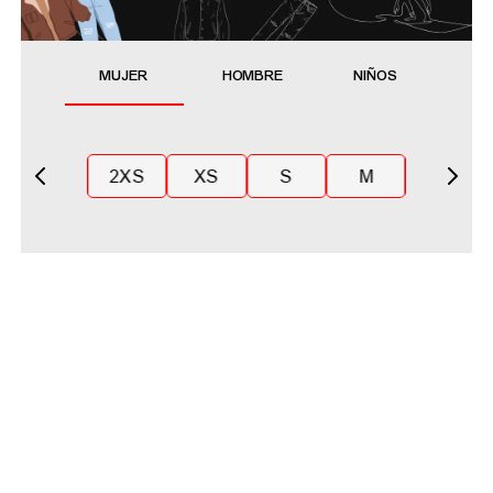
MUJER
HOMBRE
NIÑOS
2XS
XS
S
M