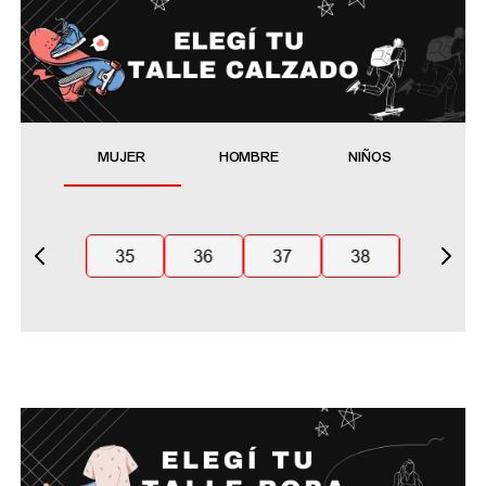
MUJER
HOMBRE
NIÑOS
35
36
37
38