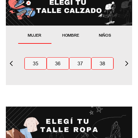
MUJER
HOMBRE
NIÑOS
35
36
37
38