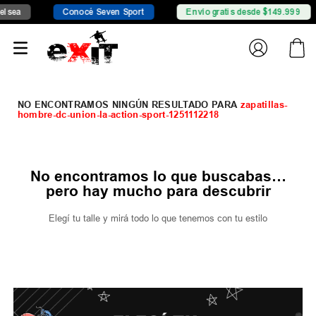
sea
Conocé Seven Sport
Envío gratis desde $149.999
zapatillas-
hombre-dc-union-la-action-sport-1251112218
No encontramos lo que buscabas…
pero hay mucho para descubrir
Elegí tu talle y mirá todo lo que tenemos con tu estilo