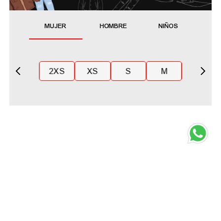
MUJER
HOMBRE
NIÑOS
2XS
XS
S
M