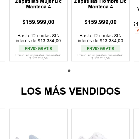
Zapatillas Mujer Dc
Zapatillas Hombre Dc
Manteca 4
Manteca 4
$
159
.
999
,
00
$
159
.
999
,
00
$
Hasta
12
cuotas SIN
Hasta
12
cuotas SIN
interés de
$
13
.
334
,
00
interés de
$
13
.
334
,
00
ENVIO GRATIS
ENVIO GRATIS
Precio sin impuestos nacionales:
Precio sin impuestos nacionales:
$
132
.
230
,
58
$
132
.
230
,
58
LOS MÁS VENDIDOS