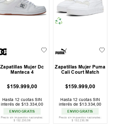
Zapat
Zapatillas Mujer Dc
Zapatillas Mujer Puma
Nike
Manteca 4
Cali Court Match
$
159
.
999
,
00
$
159
.
999
,
00
EN
Hasta
12
cuotas SIN
Hasta
12
cuotas SIN
P
interés de
$
13
.
334
,
00
interés de
$
13
.
334
,
00
A
ENVIO GRATIS
ENVIO GRATIS
Precio sin impuestos nacionales:
Precio sin impuestos nacionales:
Precio si
$
132
.
230
,
58
$
132
.
230
,
58