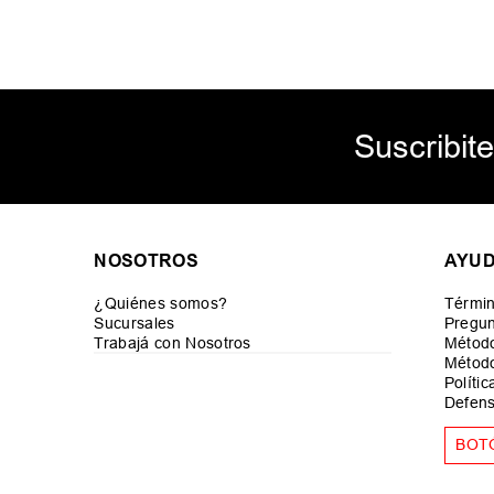
Suscribite
NOSOTROS
AYU
¿Quiénes somos?
Términ
Sucursales
Pregun
Trabajá con Nosotros
Métod
Método
Políti
Defens
BOT