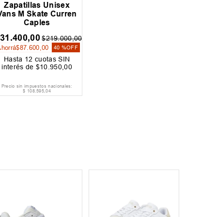
Zapatillas Unisex
Vans M Skate Curren
Caples
131
.
400
,
00
$
219
.
000
,
00
Ahorrá
$
87
.
600
,
00
40 %
OFF
Hasta
12
cuotas SIN
interés de
$
10
.
950
,
00
Precio sin impuestos nacionales:
$
108
.
595
,
04