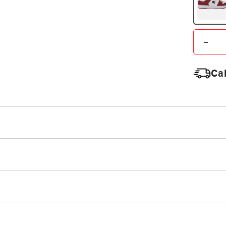
－
Cal