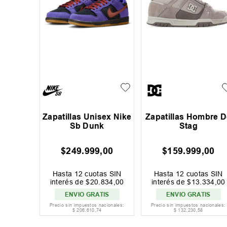
Hombre
Zapatillas Unisex Nike
Zapatillas Hombre D
k Low
Sb Dunk
Stag
,
00
$
249
.
999
,
00
$
159
.
999
,
00
as SIN
Hasta
12
cuotas SIN
Hasta
12
cuotas SIN
500
,
00
interés de
$
20
.
834
,
00
interés de
$
13
.
334
,
00
TIS
ENVIO GRATIS
ENVIO GRATIS
acionales:
Precio sin impuestos nacionales:
Precio sin impuestos nacionales:
7
$
206
.
610
,
74
$
132
.
230
,
58