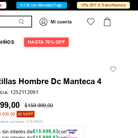
6 CSI con Mercado Pago
15% OFF X Transferencia
Conoc
NIÑOS
HASTA 70% OFF
tillas Hombre Dc Manteca 4
:
1252112091
CIA
99
,
00
$
159
.
999
,
00
4
.
000
,
00
40 %
OFF
puestos nacionales:
$
79
.
338
,
02
$
15
.
999
,
83
 sin interés de
con
$
15
.
999
,
83
 sin interés de
con