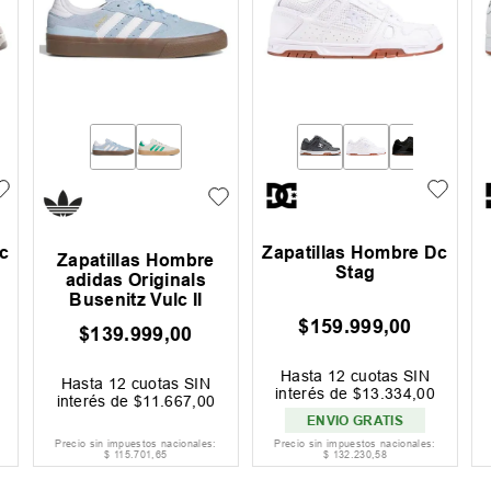
c
Zapatillas Hombre Dc
Zapatillas Hombre
Stag
adidas Originals
Busenitz Vulc II
$
159
.
999
,
00
$
139
.
999
,
00
Hasta
12
cuotas SIN
Hasta
12
cuotas SIN
interés de
$
13
.
334
,
00
interés de
$
11
.
667
,
00
ENVIO GRATIS
Precio sin impuestos nacionales:
Precio sin impuestos nacionales:
$
115
.
701
,
65
$
132
.
230
,
58