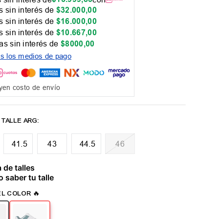
 sin interés de
$
32
.
000
,
00
 sin interés de
$
16
.
000
,
00
 sin interés de
$
10
.
667
,
00
as sin interés de
$
8000
,
00
os los medios de pago
yen costo de envío
41.5
43
44.5
46
 de talles
 saber tu talle