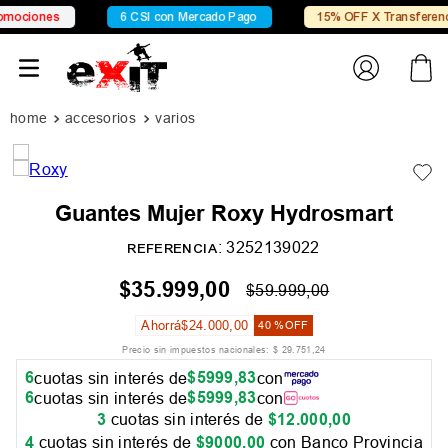
ociones
6 CSI con Mercado Pago
15% OFF X Transferencia
accesorios
varios
Guantes Mujer Roxy Hydrosmart
:
3252139022
REFERENCIA
$
35
.
999
,
00
$
59
.
999
,
00
Ahorrá
$
24
.
000
,
00
40 %
OFF
Precio sin impuestos nacionales:
$
29
.
751
,
24
6
$
5999
,
83
cuotas sin interés de
con
6
$
5999
,
83
cuotas sin interés de
con
3
cuotas sin interés de
$
12
.
000
,
00
4
cuotas sin interés de
$
9000
,
00
con Banco Provincia