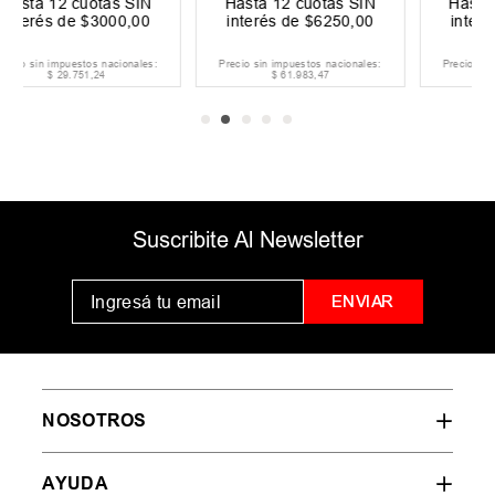
Hasta
12
cuotas SIN
Hasta
12
cuotas SIN
interés de
$
6250
,
00
interés de
$
3334
,
00
:
Precio sin impuestos nacionales:
Precio sin impuestos nacionales:
$
61
.
983
,
47
$
33
.
057
,
85
Suscribite Al Newsletter
ENVIAR
NOSOTROS
AYUDA