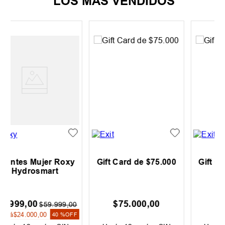
LOS MÁS VENDIDOS
xy
Gift Card de $75.000
Gift Card de $40.000
$
75
.
000
,
00
$
40
.
000
,
00
00
FF