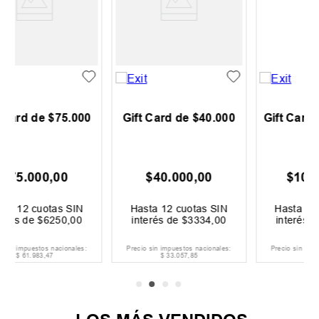
0
Gift Card de $40.000
Gift Card de $100.000
$
40
.
000
,
00
$
100
.
000
,
00
Hasta
12
cuotas SIN
Hasta
12
cuotas SIN
interés de
$
3334
,
00
interés de
$
8334
,
00
:
Precio sin impuestos nacionales:
Precio sin impuestos nacionales:
$
33
.
057
,
85
$
82
.
644
,
63