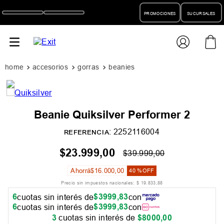
PROMOCIONES
SUCURSALES
accesorios
gorras
beanies
Beanie Quiksilver Performer 2
:
2252116004
REFERENCIA
$
23
.
999
,
00
$
39
.
999
,
00
Ahorrá
$
16
.
000
,
00
40 %
OFF
Precio sin impuestos nacionales:
$
19
.
833
,
88
6
$
3999
,
83
cuotas sin interés de
con
6
$
3999
,
83
cuotas sin interés de
con
3
cuotas sin interés de
$
8000
,
00