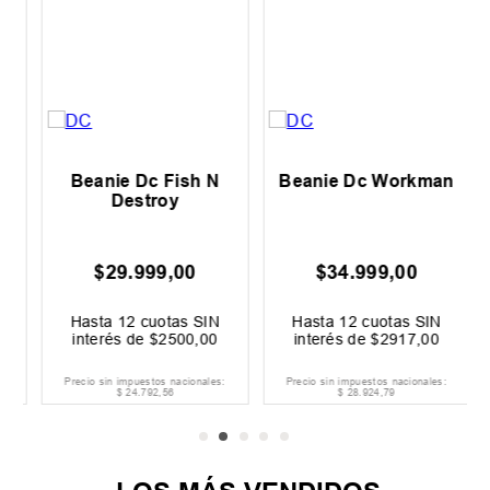
Beanie Dc Fish N
Beanie Dc Workman
Destroy
$
29
.
999
,
00
$
34
.
999
,
00
Hasta
12
cuotas SIN
Hasta
12
cuotas SIN
interés de
$
2500
,
00
interés de
$
2917
,
00
Precio sin impuestos nacionales:
Precio sin impuestos nacionales:
$
24
.
792
,
56
$
28
.
924
,
79