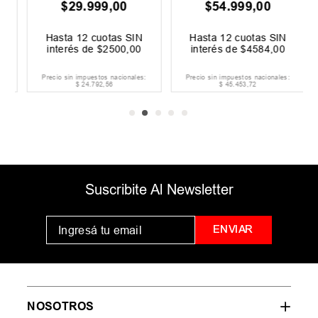
$
29
.
999
,
00
$
54
.
999
,
00
Hasta
12
cuotas SIN
Hasta
12
cuotas SIN
interés de
$
2500
,
00
interés de
$
4584
,
00
Precio sin impuestos nacionales:
Precio sin impuestos nacionales:
$
24
.
792
,
56
$
45
.
453
,
72
Suscribite Al Newsletter
ENVIAR
NOSOTROS