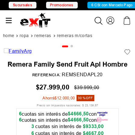
Sucursales
Promociones
6 CSI con Mercado Pago
ropa
remeras
remeras m/cortas
Remera Family Send Fruit Apl Hombre
:
REMSENDAPL20
REFERENCIA
$
27
.
999
,
00
$
39
.
999
,
00
Ahorrá
$
12
.
000
,
00
30 %
OFF
Precio sin impuestos nacionales:
$
23
.
139
,
67
6
$
4666
,
50
cuotas sin interés de
con
6
$
4666
,
50
cuotas sin interés de
con
3
cuotas sin interés de
$
9333
,
00
6
cuotas sin interés de
$
4667
,
00