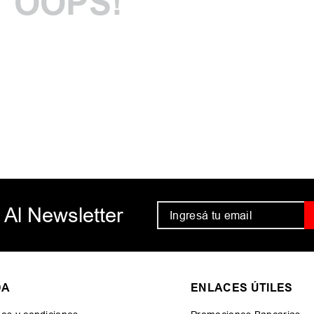
OOPS!
Comprueba lo
Intenta utiliz
Utiliza térmi
Intenta busca
 Al Newsletter
DA
ENLACES ÚTILES