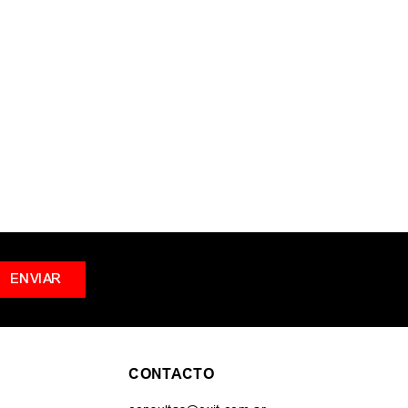
s términos ingresados
ar una sola palabra
nos genéricos en la búsqueda
r sinónimos del término deseado
ENVIAR
CONTACTO