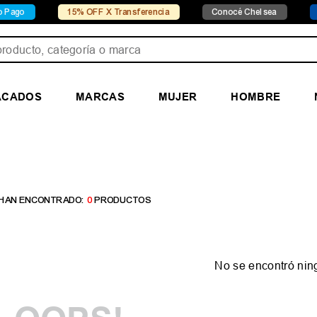
ago
15% OFF X Transferencia
Conocé Chelsea
Co
ducto, categoría o marca
ACADOS
MARCAS
MUJER
HOMBRE
0
PRODUCTOS
No se encontró nin
¿Qué debo hacer?