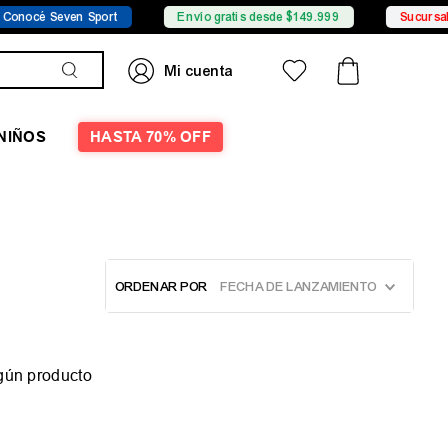
nocé Seven Sport
Envío gratis desde $149.999
Sucursales
NIÑOS
HASTA 70% OFF
ORDENAR POR
FECHA DE LANZAMIENTO
gún producto