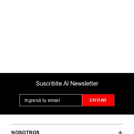
Comprueba los términos
ingresados
Intenta utilizar una sola palabra
Utiliza términos genéricos en la
búsqueda
Intenta buscar sinónimos del
término deseado
Suscribite Al Newsletter
ENVIAR
NOSOTROS