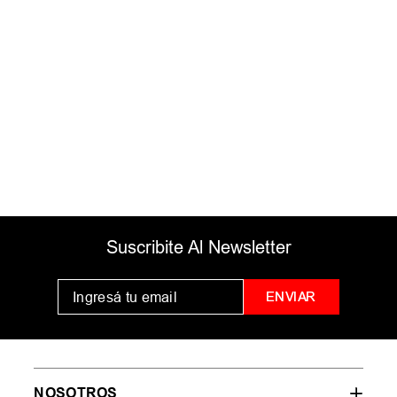
Comprueba los términos
ingresados
Intenta utilizar una sola palabra
Utiliza términos genéricos en la
búsqueda
Intenta buscar sinónimos del
término deseado
Suscribite Al Newsletter
ENVIAR
NOSOTROS