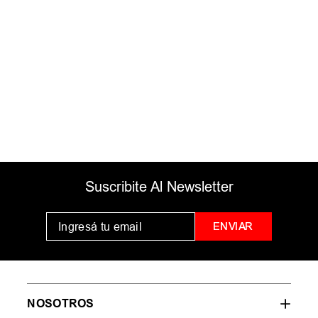
ingresados
Intenta utilizar una sola palabra
Utiliza términos genéricos en la
búsqueda
Intenta buscar sinónimos del
término deseado
Suscribite Al Newsletter
ENVIAR
NOSOTROS