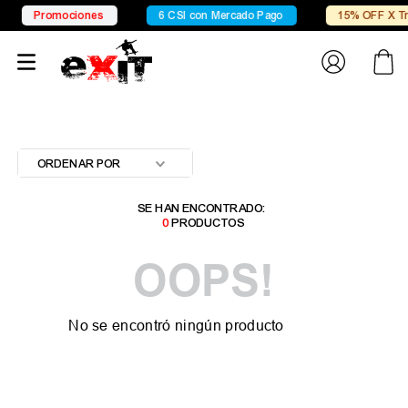
Promociones
6 CSI con Mercado Pago
15% OFF X Tra
ORDENAR POR
0
PRODUCTOS
OOPS!
No se encontró ningún producto
¿Qué debo hacer?
Comprueba los términos