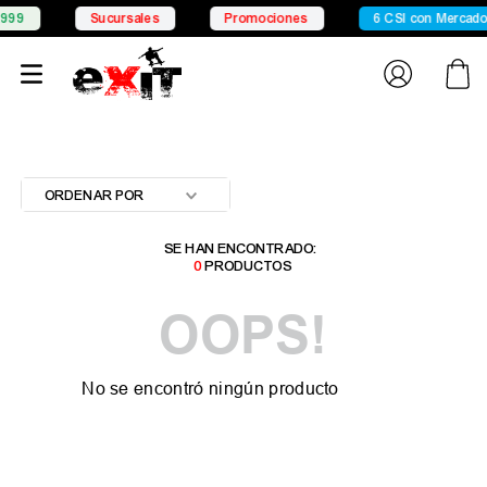
999
Sucursales
Promociones
6 CSI con Mercado
ORDENAR POR
0
PRODUCTOS
OOPS!
No se encontró ningún producto
¿Qué debo hacer?
Comprueba los términos