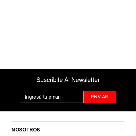
ingresados
Intenta utilizar una sola palabra
Utiliza términos genéricos en la
búsqueda
Intenta buscar sinónimos del
término deseado
Suscribite Al Newsletter
ENVIAR
NOSOTROS