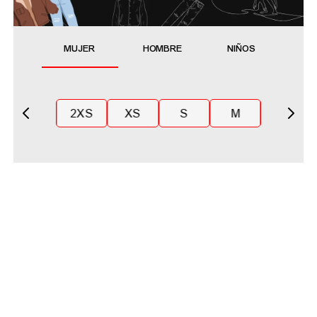
MUJER
HOMBRE
NIÑOS
2XS
XS
S
M