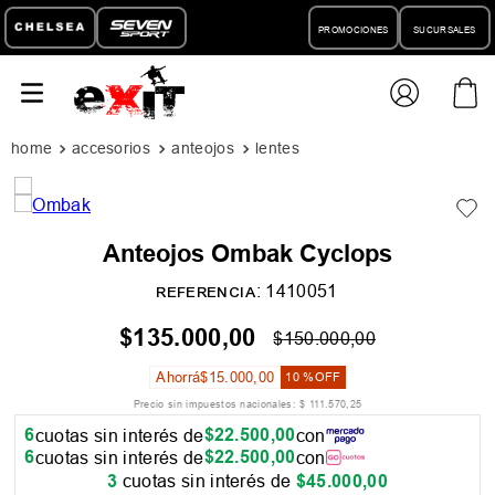
PROMOCIONES
SUCURSALES
accesorios
anteojos
lentes
Anteojos Ombak Cyclops
:
1410051
REFERENCIA
$
135
.
000
,
00
$
150
.
000
,
00
Ahorrá
$
15
.
000
,
00
10 %
OFF
Precio sin impuestos nacionales:
$
111
.
570
,
25
6
$
22
.
500
,
00
cuotas sin interés de
con
6
$
22
.
500
,
00
cuotas sin interés de
con
3
cuotas sin interés de
$
45
.
000
,
00