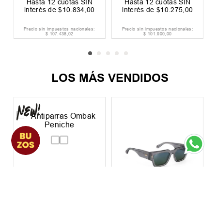
Hasta
12
cuotas SIN
Hasta
12
cuotas SIN
interés de
$
10
.
834
,
00
interés de
$
10
.
275
,
00
Precio sin impuestos nacionales:
Precio sin impuestos nacionales:
$
107
.
438
,
02
$
101
.
900
,
00
LOS MÁS VENDIDOS