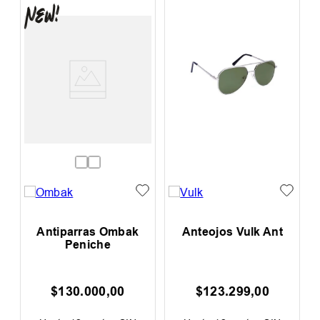
Antiparras Ombak
Anteojos Vulk Ant
Peniche
$
130
.
000
,
00
$
123
.
299
,
00
00
F