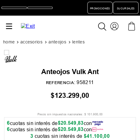
PROMOCIONES
SUCURSALES
accesorios
anteojos
lentes
Anteojos Vulk Ant
:
958211
REFERENCIA
$
123
.
299
,
00
Precio sin impuestos nacionales:
$
101
.
900
,
00
6
$
20
.
549
,
83
cuotas sin interés de
con
6
$
20
.
549
,
83
cuotas sin interés de
con
3
cuotas sin interés de
$
41
.
100
,
00