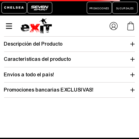
PROMOCIONES
SUCURSALES
anteojos-
vulk-blitz-action-sport-958191
No encontramos lo que buscabas…
pero hay mucho para descubrir
Elegí tu talle y mirá todo lo que tenemos con tu estilo