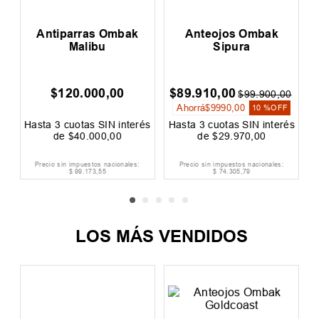
t
Antiparras Ombak
Anteojos Ombak
Malibu
Sipura
$
120
.
000
,
00
$
89
.
910
,
00
$
99
.
900
,
00
Ahorrá
$
9990
,
00
10 %
OFF
és
Hasta
3
cuotas SIN interés
Hasta
3
cuotas SIN interés
H
de
$
40
.
000
,
00
de
$
29
.
970
,
00
Precio sin impuestos nacionales:
Precio sin impuestos nacionales:
$
99
.
173
,
55
$
74
.
305
,
79
LOS MÁS VENDIDOS