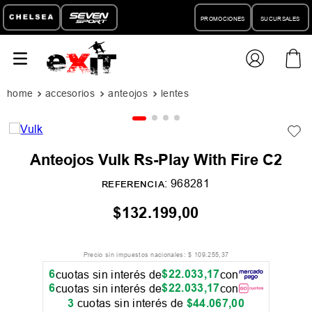
PROMOCIONES
SUCURSALES
accesorios
anteojos
lentes
Anteojos Vulk Rs-Play With Fire C2
:
968281
REFERENCIA
$
132
.
199
,
00
Precio sin impuestos nacionales:
$
109
.
255
,
37
6
$
22
.
033
,
17
cuotas sin interés de
con
6
$
22
.
033
,
17
cuotas sin interés de
con
3
cuotas sin interés de
$
44
.
067
,
00