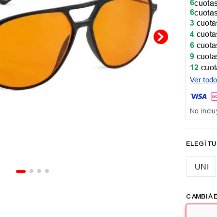
6
cuotas
6
cuotas
3
cuotas
4
cuotas
6
cuotas
9
cuotas
12
cuot
Ver tod
No inclu
UNI