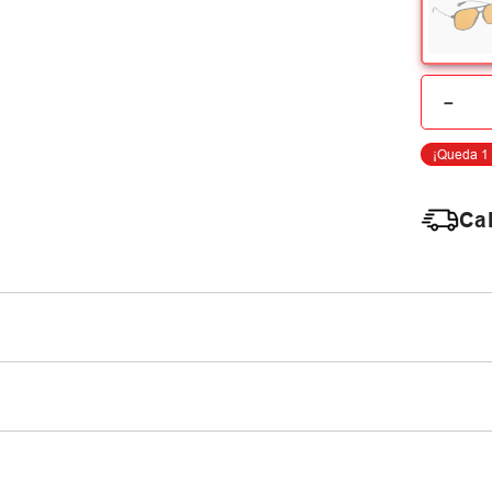
－
Cal