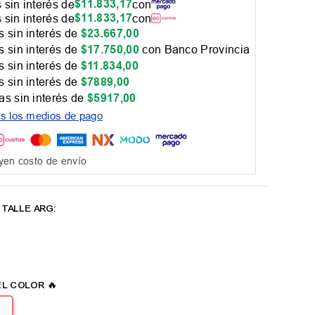
$
11
.
833
,
17
 sin interés de
con
$
11
.
833
,
17
 sin interés de
con
 sin interés de
$
23
.
667
,
00
 sin interés de
$
17
.
750
,
00
con Banco Provincia
 sin interés de
$
11
.
834
,
00
 sin interés de
$
7889
,
00
as sin interés de
$
5917
,
00
os los medios de pago
yen costo de envío