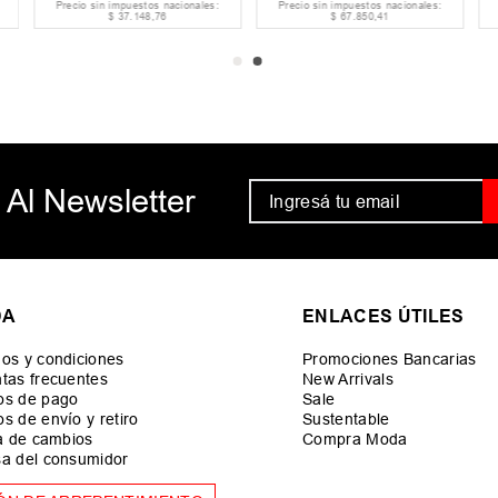
Precio sin impuestos nacionales:
Precio sin impuestos nacionales:
$
37
.
148
,
76
$
67
.
850
,
41
 Al Newsletter
DA
ENLACES ÚTILES
os y condiciones
Promociones Bancarias
tas frecuentes
New Arrivals
os de pago
Sale
s de envío y retiro
Sustentable
ca de cambios
Compra Moda
a del consumidor