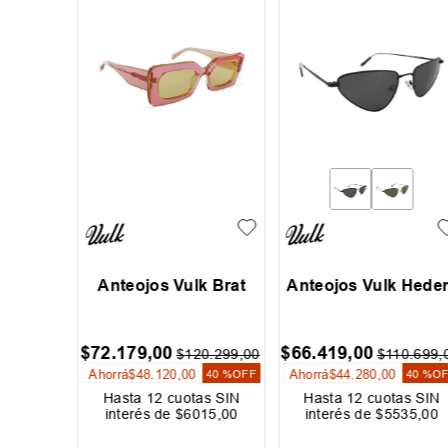
Vulk
Anteojos Vulk Brat
Anteojos Vulk Hede
ht
$
72
.
179
,
00
$
66
.
419
,
00
20
.
299
,
00
$
120
.
299
,
00
$
110
.
699
,
Ahorrá
$
48
.
120
,
00
Ahorrá
$
44
.
280
,
00
30 %
OFF
40 %
OFF
40 %
O
as SIN
Hasta
12
cuotas SIN
Hasta
12
cuotas SIN
018
,
00
interés de
$
6015
,
00
interés de
$
5535
,
00