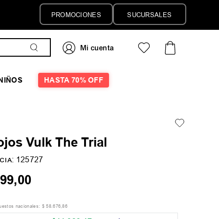
PROMOCIONES
SUCURSALES
NIÑOS
HASTA 70% OFF
jos Vulk The Trial
:
125727
CIA
99
,
00
puestos nacionales:
$
58
.
676
,
86