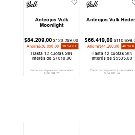
Ombak
Anteojos Vulk
Anteojos Vulk Hede
Moonlight
,
00
$
84
.
209
,
00
$
66
.
419
,
00
$
120
.
299
,
00
$
110
.
699
,
Ahorrá
$
36
.
090
,
00
Ahorrá
$
44
.
280
,
00
30 %
OFF
40 %
O
as SIN
Hasta
12
cuotas SIN
Hasta
12
cuotas SIN
500
,
00
interés de
$
7018
,
00
interés de
$
5535
,
00
TIS
acionales:
Precio sin impuestos nacionales:
Precio sin impuestos nacionales:
4
$
69
.
594
,
21
$
54
.
891
,
74