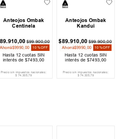
Anteojos Ombak
Anteojos Ombak
Ant
Centinela
Kandui
89
.
910
,
00
$
89
.
910
,
00
$
89
.
91
$
99
.
900
,
00
$
99
.
900
,
00
Ahorrá
$
9990
,
00
Ahorrá
$
9990
,
00
Ahorrá
$
10 %
OFF
10 %
OFF
Hasta
12
cuotas SIN
Hasta
12
cuotas SIN
Hast
interés de
$
7493
,
00
interés de
$
7493
,
00
inter
Precio sin impuestos nacionales:
Precio sin impuestos nacionales:
Precio si
$
74
.
305
,
79
$
74
.
305
,
79