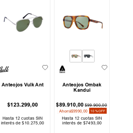
Anteojos Vulk Ant
Anteojos Ombak
Anteoj
Kandui
$
123
.
299
,
00
$
89
.
910
,
00
$
1
$
99
.
900
,
00
Ahorrá
$
9990
,
00
10 %
OFF
Hasta
12
cuotas SIN
Hasta
12
cuotas SIN
Hast
interés de
$
10
.
275
,
00
interés de
$
7493
,
00
interé