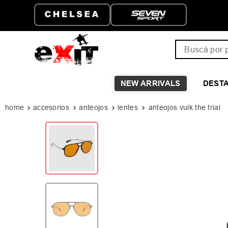
ATIS A PARTIR DE
HASTA 6 CUOTAS SIN I
Buscá por pro
NEW ARRIVALS
DEST
accesorios
anteojos
lentes
anteojos vulk the trial