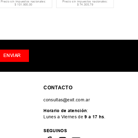
Precio sin impuestos nacionales:
Precio sin impuestos nacionales:
Precio si
$
101
.
900
,
00
$
74
.
305
,
79
ENVIAR
CONTACTO
consultas@exit.com.ar
Horario de atención
:
Lunes a Viernes de
9 a 17 hs
.
SEGUINOS