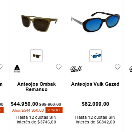
m
Anteojos Ombak
Anteojos Vulk Gazed
Remanso
$
44
.
950
,
00
$
82
.
099
,
00
00
$
89
.
900
,
00
Ahorrá
$
44
.
950
,
00
FF
50 %
OFF
Hasta
12
cuotas SIN
Hasta
12
cuotas SIN
interés de
$
3746
,
00
interés de
$
6842
,
00