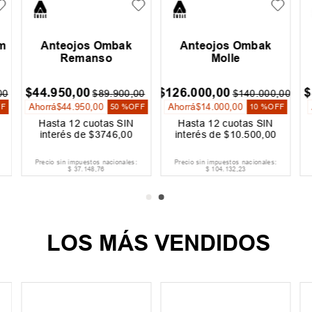
m
Anteojos Ombak
Anteojos Ombak
Remanso
Molle
$
44
.
950
,
00
$
126
.
000
,
00
$
00
$
89
.
900
,
00
$
140
.
000
,
00
Ahorrá
$
44
.
950
,
00
Ahorrá
$
14
.
000
,
00
FF
50 %
OFF
10 %
OFF
Hasta
12
cuotas SIN
Hasta
12
cuotas SIN
interés de
$
3746
,
00
interés de
$
10
.
500
,
00
Precio sin impuestos nacionales:
Precio sin impuestos nacionales:
$
37
.
148
,
76
$
104
.
132
,
23
LOS MÁS VENDIDOS