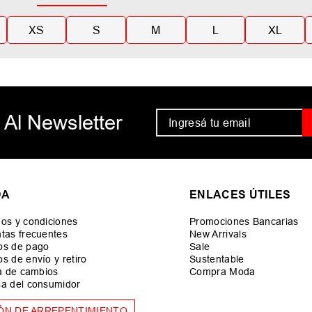
XS
S
M
L
XL
 Al Newsletter
DA
ENLACES ÚTILES
os y condiciones
Promociones Bancarias
tas frecuentes
New Arrivals
os de pago
Sale
s de envío y retiro
Sustentable
ca de cambios
Compra Moda
a del consumidor
ÓN DE ARREPENTIMIENTO