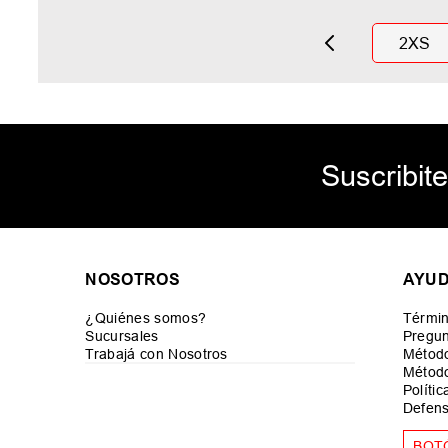
2XS
Suscribite
NOSOTROS
AYU
¿Quiénes somos?
Términ
Sucursales
Pregun
Trabajá con Nosotros
Métod
Método
Políti
Defens
BOT