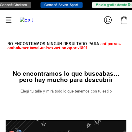
onocé Chelsea
Conocé Seven Sport
Envío gratis desde $14
antiparras-
ombak-mentawai-unisex-action-sport-1801
No encontramos lo que buscabas…
pero hay mucho para descubrir
Elegí tu talle y mirá todo lo que tenemos con tu estilo