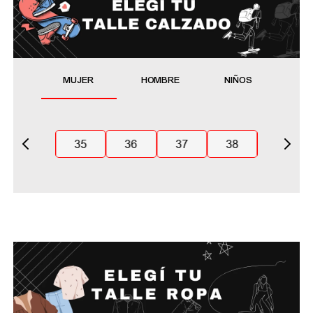
MUJER
HOMBRE
NIÑOS
35
36
37
38