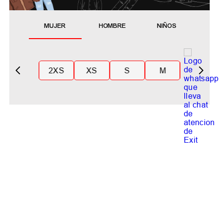
MUJER
HOMBRE
NIÑOS
2XS
XS
S
M