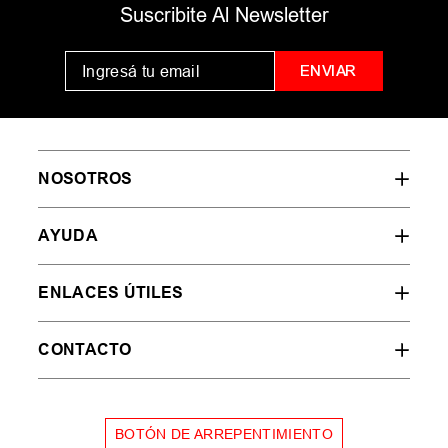
MUJER
HOMBRE
NIÑOS
35
36
37
38