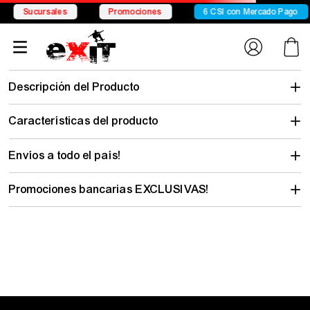
Conocé Chelsea
Conocé Seven Sport
Envío gratis desde
antiparras-
unisex-ombak-eter-lens-action-sport-2308
No encontramos lo que buscabas…
pero hay mucho para descubrir
Elegí tu talle y mirá todo lo que tenemos con tu estilo