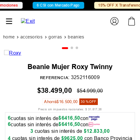
ciones
6 CSI con Mercado Pago
15% OFF X Transferencia
accesorios
gorras
beanies
Beanie Mujer Roxy Twinny
:
3252116009
REFERENCIA
$
38
.
499
,
00
$
54
.
999
,
00
Ahorrá
$
16
.
500
,
00
30 %
OFF
Precio sin impuestos nacionales:
$
31
.
817
,
36
6
$
6416
,
50
cuotas sin interés de
con
6
$
6416
,
50
cuotas sin interés de
con
3
cuotas sin interés de
$
12
.
833
,
00
4
cuotas sin interés de
$
9625
,
00
con Banco Provincia