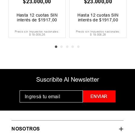
$
23
.
000
,
00
$
23
.
000
,
00
0
F
Hasta
12
cuotas SIN
Hasta
12
cuotas SIN
interés de
$
1917
,
00
interés de
$
1917
,
00
Precio sin impuestos nacionales:
Precio sin impuestos nacionales:
$
19
.
008
,
26
$
19
.
008
,
26
Suscribite Al Newsletter
ENVIAR
NOSOTROS