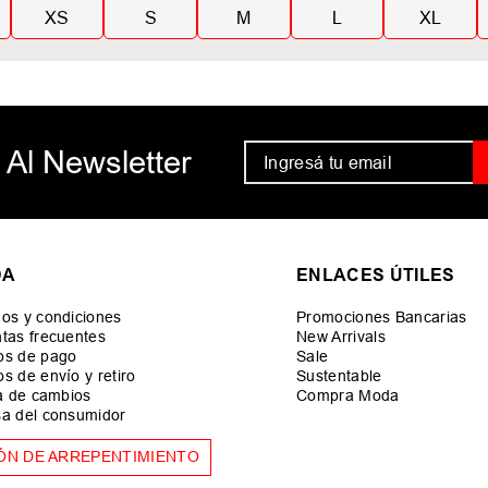
XS
S
M
L
XL
 Al Newsletter
DA
ENLACES ÚTILES
os y condiciones
Promociones Bancarias
tas frecuentes
New Arrivals
os de pago
Sale
s de envío y retiro
Sustentable
ca de cambios
Compra Moda
a del consumidor
ÓN DE ARREPENTIMIENTO