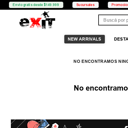
vío gratis desde $149.999
Sucursales
Promociones
Buscá por pro
NEW ARRIVALS
DEST
No encontramos