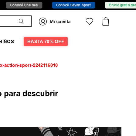
cé Chelsea
Conocé Seven Sport
Envío gratis desde $149.9
NIÑOS
HASTA 70% OFF
sex-action-sport-2242116010
 para descubrir