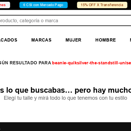
6 CSI con Mercado Pago
15% OFF X Transferencia
Cono
ducto, categoría o marca
ACADOS
MARCAS
MUJER
HOMBRE
beanie-quiksilver-the-standstill-uni
 lo que buscabas… pero hay mucho
Elegí tu talle y mirá todo lo que tenemos con tu estilo