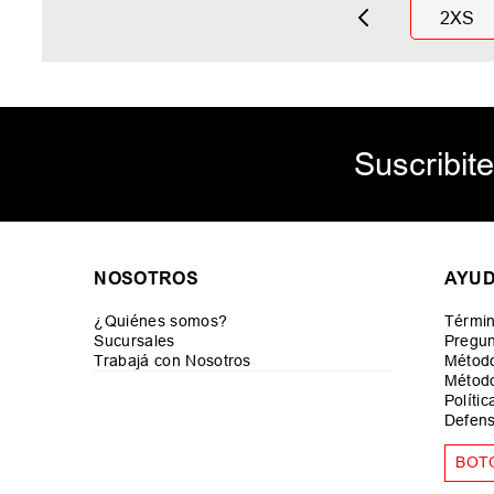
2XS
Suscribite
NOSOTROS
AYU
¿Quiénes somos?
Términ
Sucursales
Pregun
Trabajá con Nosotros
Métod
Método
Políti
Defens
BOT