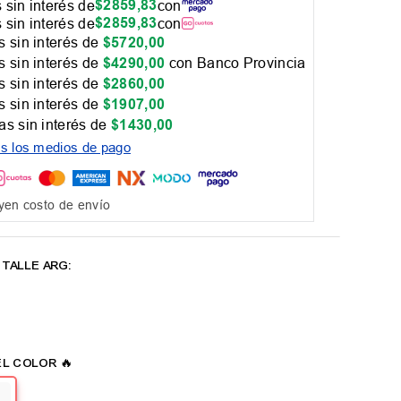
$
2859
,
83
 sin interés de
con
$
2859
,
83
 sin interés de
con
 sin interés de
$
5720
,
00
 sin interés de
$
4290
,
00
con Banco Provincia
 sin interés de
$
2860
,
00
 sin interés de
$
1907
,
00
as sin interés de
$
1430
,
00
os los medios de pago
yen costo de envío