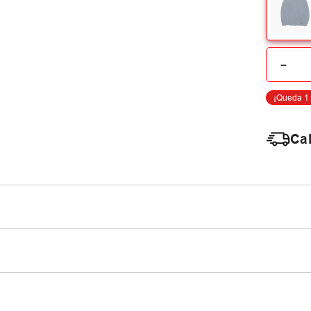
－
Cal