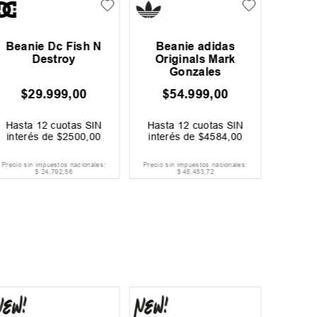
Beanie Dc Fish N
Beanie adidas
Beani
Destroy
Originals Mark
Gonzales
$
29
.
999
,
00
$
54
.
999
,
00
$
Hasta
12
cuotas SIN
Hasta
12
cuotas SIN
Hast
interés de
$
2500
,
00
interés de
$
4584
,
00
inter
Precio sin impuestos nacionales:
Precio sin impuestos nacionales:
Precio si
$
24
.
792
,
56
$
45
.
453
,
72