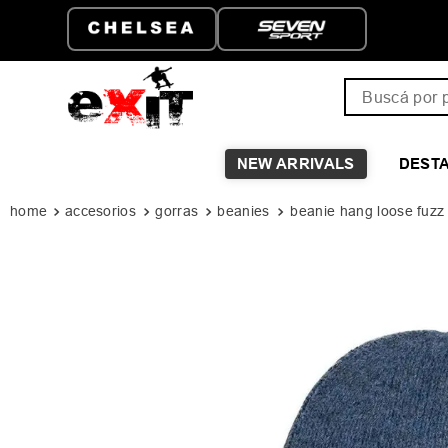
ATIS A PARTIR DE
HASTA 6 CUOTAS SIN I
Buscá por pro
NEW ARRIVALS
DEST
accesorios
gorras
beanies
beanie hang loose fuzz