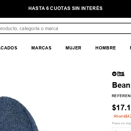
NTERÉS
PRIMER CAMBIO GRATIS
ducto, categoría o marca
ACADOS
MARCAS
MUJER
HOMBRE
Bean
REFEREN
$
17
.
1
Ahorrá
$
4
Precio sin im