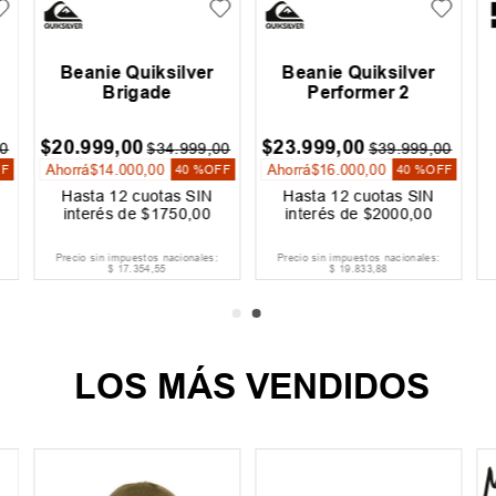
Beanie Quiksilver
Beanie Quiksilver
Brigade
Performer 2
$
20
.
999
,
00
$
23
.
999
,
00
0
$
34
.
999
,
00
$
39
.
999
,
00
Ahorrá
$
14
.
000
,
00
Ahorrá
$
16
.
000
,
00
FF
40 %
OFF
40 %
OFF
Hasta
12
cuotas SIN
Hasta
12
cuotas SIN
interés de
$
1750
,
00
interés de
$
2000
,
00
Precio sin impuestos nacionales:
Precio sin impuestos nacionales:
$
17
.
354
,
55
$
19
.
833
,
88
LOS MÁS VENDIDOS