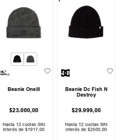
Beanie Oneill
Beanie Dc Fish N
Bea
Destroy
Ori
$
23
.
000
,
00
$
29
.
999
,
00
$
Hasta
12
cuotas SIN
Hasta
12
cuotas SIN
Hast
interés de
$
1917
,
00
interés de
$
2500
,
00
inter