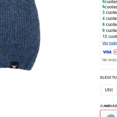
6
cuotas
6
cuotas
3
cuotas
4
cuotas
6
cuotas
9
cuotas
12
cuot
Ver tod
No inclu
UNI