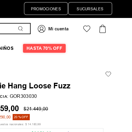
PROMOCIONES
SUCURSALES
NIÑOS
HASTA 70% OFF
ie Hang Loose Fuzz
:
GOR303030
CIA
59
,
00
$
21
.
449
,
00
290
,
00
20 %
OFF
puestos nacionales:
$
14
.
180
,
99