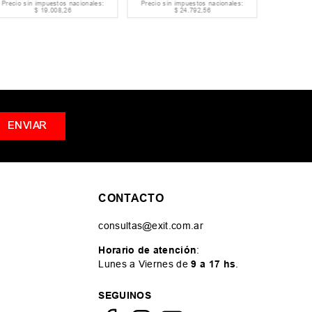
Precio sin impuestos nacionales:
Precio sin impuestos nacionales:
Precio si
$
19
.
008
,
26
$
24
.
792
,
56
ENVIAR
CONTACTO
consultas@exit.com.ar
Horario de atención
:
Lunes a Viernes de
9 a 17 hs
.
SEGUINOS