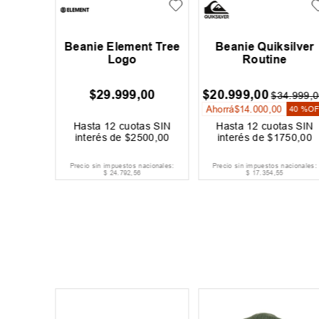
 Star 2
Beanie Element Tree
Beanie Quiksilver
Logo
Routine
$
29
.
999
,
00
$
20
.
999
,
00
4
.
999
,
00
$
34
.
999
,
0
Ahorrá
$
14
.
000
,
00
30 %
OFF
40 %
O
as SIN
Hasta
12
cuotas SIN
Hasta
12
cuotas SIN
042
,
00
interés de
$
2500
,
00
interés de
$
1750
,
00
acionales:
Precio sin impuestos nacionales:
Precio sin impuestos nacionales:
$
24
.
792
,
56
$
17
.
354
,
55