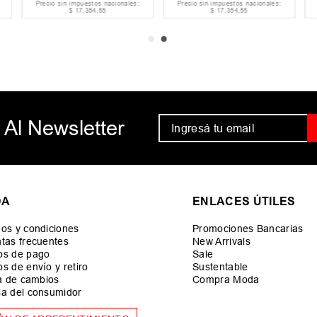
Precio sin impuestos nacionales:
Precio sin impuestos nacionales:
$
17
.
354
,
55
$
17
.
354
,
55
 Al Newsletter
DA
ENLACES ÚTILES
os y condiciones
Promociones Bancarias
tas frecuentes
New Arrivals
os de pago
Sale
s de envío y retiro
Sustentable
ca de cambios
Compra Moda
a del consumidor