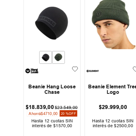
abong
Beanie Hang Loose
Beanie Element Tre
r
Chase
Logo
00
$
18
.
839
,
00
$
29
.
999
,
00
$
23
.
549
,
00
Ahorrá
$
4710
,
00
20 %
OFF
as SIN
Hasta
12
cuotas SIN
Hasta
12
cuotas SIN
500
,
00
interés de
$
1570
,
00
interés de
$
2500
,
00