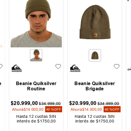
e
Beanie Quiksilver
Beanie Quiksilver
Routine
Brigade
$
20
.
999
,
00
$
20
.
999
,
00
$
34
.
999
,
00
$
34
.
999
,
00
Ahorrá
$
14
.
000
,
00
Ahorrá
$
14
.
000
,
00
40 %
OFF
40 %
OFF
Hasta
12
cuotas SIN
Hasta
12
cuotas SIN
interés de
$
1750
,
00
interés de
$
1750
,
00