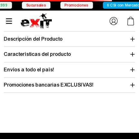
Conocé Chelsea
Conocé Seven Sport
Envío gratis desde
beanie-
unisex-hang-loose-win-action-sport-gor302621
No encontramos lo que buscabas…
pero hay mucho para descubrir
Elegí tu talle y mirá todo lo que tenemos con tu estilo