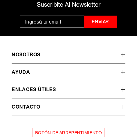
MUJER
HOMBRE
NIÑOS
35
36
37
38