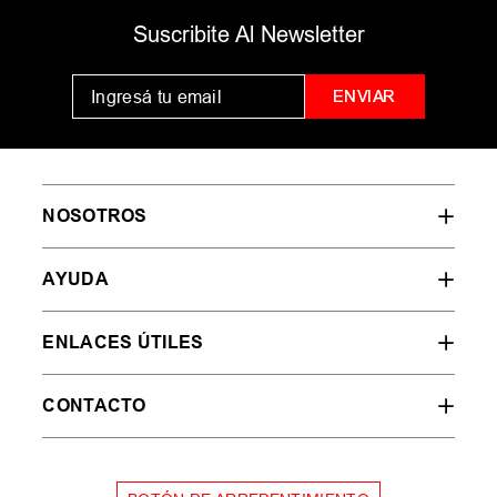
MUJER
HOMBRE
NIÑOS
35
36
37
38