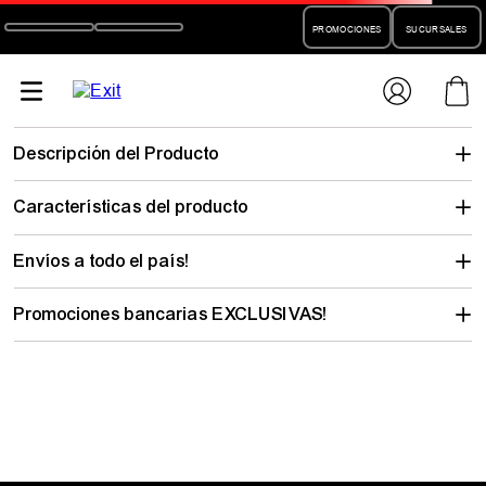
PROMOCIONES
SUCURSALES
beanie-
unisex-hang-loose-win-action-sport-gor302650
No encontramos lo que buscabas…
pero hay mucho para descubrir
Elegí tu talle y mirá todo lo que tenemos con tu estilo