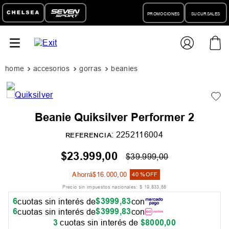
PROMOCIONES
SUCURSALES
accesorios
gorras
beanies
Beanie Quiksilver Performer 2
:
2252116004
REFERENCIA
$
23
.
999
,
00
$
39
.
999
,
00
Ahorrá
$
16
.
000
,
00
40 %
OFF
Precio sin impuestos nacionales:
$
19
.
833
,
88
6
$
3999
,
83
cuotas sin interés de
con
6
$
3999
,
83
cuotas sin interés de
con
3
cuotas sin interés de
$
8000
,
00