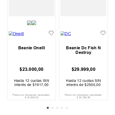
e
Beanie Oneill
Beanie Dc Fish N
Destroy
$
23
.
000
,
00
$
29
.
999
,
00
Hasta
12
cuotas SIN
Hasta
12
cuotas SIN
interés de
$
1917
,
00
interés de
$
2500
,
00
Precio sin impuestos nacionales:
Precio sin impuestos nacionales:
$
19
.
008
,
26
$
24
.
792
,
56