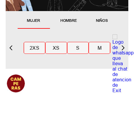
MUJER
HOMBRE
NIÑOS
2XS
XS
S
M