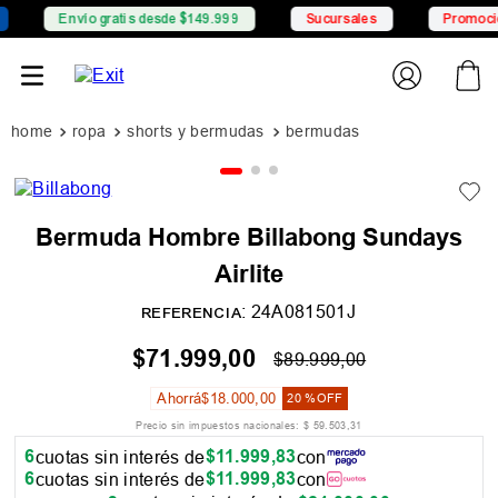
Envío gratis desde $149.999
Sucursales
Promociones
ropa
shorts y bermudas
bermudas
Bermuda Hombre Billabong Sundays
Airlite
:
24A081501J
REFERENCIA
$
71
.
999
,
00
$
89
.
999
,
00
Ahorrá
$
18
.
000
,
00
20 %
OFF
Precio sin impuestos nacionales:
$
59
.
503
,
31
6
$
11
.
999
,
83
cuotas sin interés de
con
6
$
11
.
999
,
83
cuotas sin interés de
con