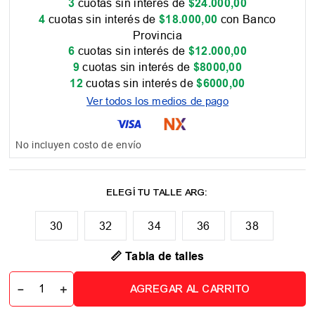
3
cuotas sin interés de
$
24
.
000
,
00
4
cuotas sin interés de
$
18
.
000
,
00
con Banco
Provincia
6
cuotas sin interés de
$
12
.
000
,
00
9
cuotas sin interés de
$
8000
,
00
12
cuotas sin interés de
$
6000
,
00
Ver todos los medios de pago
No incluyen costo de envío
30
32
34
36
38
📏 Tabla de talles
－
＋
AGREGAR AL CARRITO