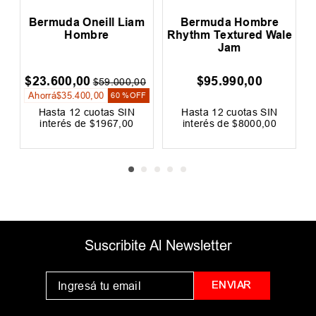
Bermuda Unisex
Bermuda Hombre
adidas Originals
Billabong Sundays
Skateboarding X Mark
Airlite
Gonzales
$
119
.
999
,
00
$
71
.
999
,
00
0
$
89
.
999
,
00
Ahorrá
$
18
.
000
,
00
F
20 %
OFF
Hasta
12
cuotas SIN
Hasta
12
cuotas SIN
interés de
$
10
.
000
,
00
interés de
$
6000
,
00
LOS MÁS VENDIDOS