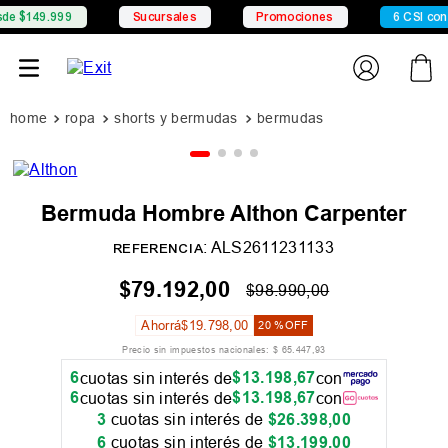
9
Sucursales
Promociones
6 CSI con Mercado Pa
ropa
shorts y bermudas
bermudas
Bermuda Hombre Althon Carpenter
:
ALS2611231133
REFERENCIA
$
79
.
192
,
00
$
98
.
990
,
00
Ahorrá
$
19
.
798
,
00
20 %
OFF
Precio sin impuestos nacionales:
$
65
.
447
,
93
6
$
13
.
198
,
67
cuotas sin interés de
con
6
$
13
.
198
,
67
cuotas sin interés de
con
3
cuotas sin interés de
$
26
.
398
,
00
6
cuotas sin interés de
$
13
.
199
,
00