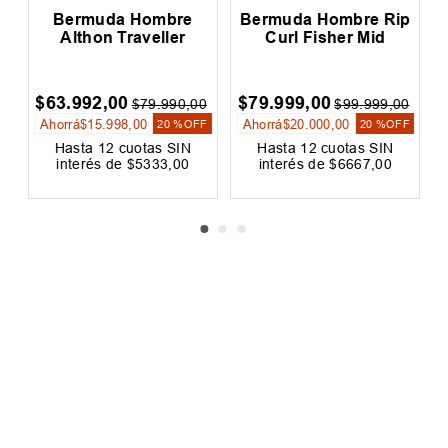
Bermuda Hombre
Bermuda Hombre Rip
Althon Traveller
Curl Fisher Mid
$
63
.
992
,
00
$
79
.
999
,
00
0
$
79
.
990
,
00
$
99
.
999
,
00
Ahorrá
$
15
.
998
,
00
Ahorrá
$
20
.
000
,
00
F
20 %
OFF
20 %
OFF
Hasta
12
cuotas SIN
Hasta
12
cuotas SIN
interés de
$
5333
,
00
interés de
$
6667
,
00