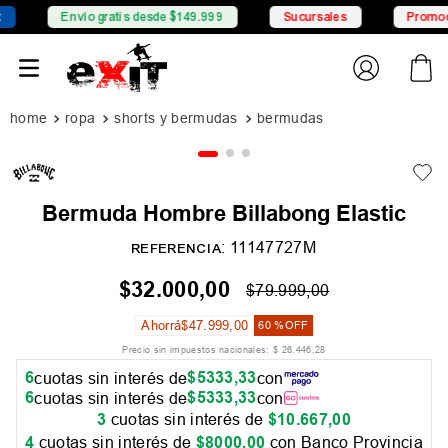
Envío gratis desde $149.999
Sucursales
Promocione
ropa
shorts y bermudas
bermudas
Bermuda Hombre Billabong Elastic
:
11147727M
REFERENCIA
$
32
.
000
,
00
$
79
.
999
,
00
Ahorrá
$
47
.
999
,
00
60 %
OFF
Precio sin impuestos nacionales:
$
26
.
446
,
28
6
$
5333
,
33
cuotas sin interés de
con
6
$
5333
,
33
cuotas sin interés de
con
3
cuotas sin interés de
$
10
.
667
,
00
4
cuotas sin interés de
$
8000
,
00
con Banco Provincia