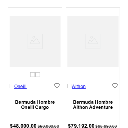
l
Bermuda Hombre
Bermuda Hombre
Oneill Cargo
Althon Adventure
$
48
.
000
,
00
$
79
.
192
,
00
0
$
60
.
000
,
00
$
98
.
990
,
00