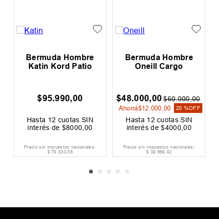
Bermuda Hombre
Bermuda Hombre
B
Katin Kord Patio
Oneill Cargo
A
$
95
.
990
,
00
$
48
.
000
,
00
$
7
$
60
.
000
,
00
Ahorrá
$
12
.
000
,
00
Aho
20 %
OFF
Hasta
12
cuotas SIN
Hasta
12
cuotas SIN
H
interés de
$
8000
,
00
interés de
$
4000
,
00
i
Precio sin impuestos nacionales:
Precio sin impuestos nacionales:
Pre
$
79
.
330
,
58
$
39
.
669
,
42