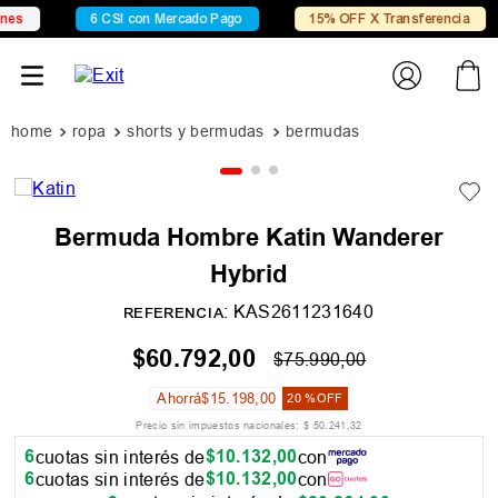
s
6 CSI con Mercado Pago
15% OFF X Transferencia
ropa
shorts y bermudas
bermudas
Bermuda Hombre Katin Wanderer
Hybrid
:
KAS2611231640
REFERENCIA
$
60
.
792
,
00
$
75
.
990
,
00
Ahorrá
$
15
.
198
,
00
20 %
OFF
Precio sin impuestos nacionales:
$
50
.
241
,
32
6
$
10
.
132
,
00
cuotas sin interés de
con
6
$
10
.
132
,
00
cuotas sin interés de
con