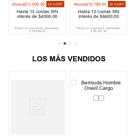
Ahorrá
$
12
.
000
,
00
Ahorrá
$
19
.
798
,
00
20 %
OFF
20 %
OFF
Hasta
12
cuotas SIN
Hasta
12
cuotas SIN
interés de
$
4000
,
00
interés de
$
6600
,
00
Precio sin impuestos nacionales:
Precio sin impuestos nacionales:
$
39
.
669
,
42
$
65
.
447
,
93
LOS MÁS VENDIDOS