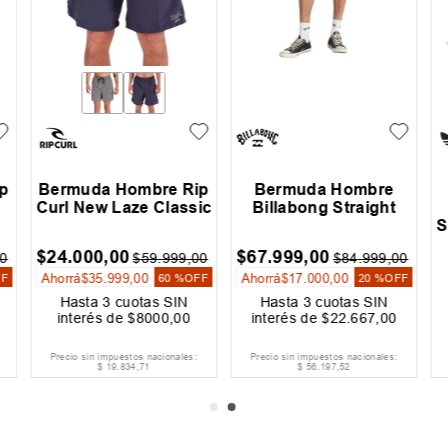
p
Bermuda Hombre Rip
Bermuda Hombre
Curl New Laze Classic
Billabong Straight
S
$
24
.
000
,
00
$
67
.
999
,
00
0
$
59
.
999
,
00
$
84
.
999
,
00
Ahorrá
$
35
.
999
,
00
Ahorrá
$
17
.
000
,
00
FF
60 %
OFF
20 %
OFF
Hasta
3
cuotas SIN
Hasta
3
cuotas SIN
interés de
$
8000
,
00
interés de
$
22
.
667
,
00
Precio sin impuestos nacionales:
Precio sin impuestos nacionales:
$
19
.
834
,
71
$
56
.
197
,
52