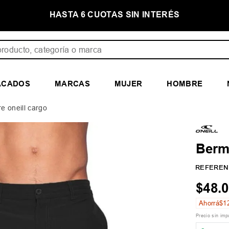
E
HASTA 6 CUOTAS SIN INTERÉS
ducto, categoría o marca
ACADOS
MARCAS
MUJER
HOMBRE
 oneill cargo
Berm
REFEREN
$
48
.
0
Ahorrá
$
1
Precio sin im