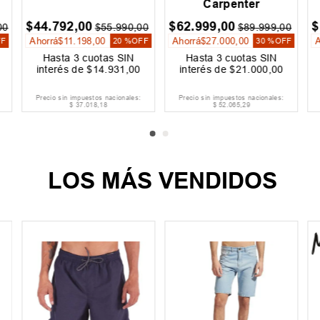
Carpenter
$
44
.
792
,
00
$
62
.
999
,
00
$
00
$
55
.
990
,
00
$
89
.
999
,
00
Ahorrá
$
11
.
198
,
00
Ahorrá
$
27
.
000
,
00
FF
20 %
OFF
30 %
OFF
Hasta
3
cuotas SIN
Hasta
3
cuotas SIN
interés de
$
14
.
931
,
00
interés de
$
21
.
000
,
00
Precio sin impuestos nacionales:
Precio sin impuestos nacionales:
$
37
.
018
,
18
$
52
.
065
,
29
LOS MÁS VENDIDOS