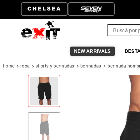
ENVÍO GRATIS A PARTIR D
$149.999
Buscá por pro
NEW ARRIVALS
DEST
ropa
shorts y bermudas
bermudas
bermuda hombre