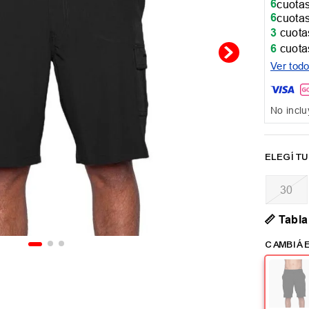
6
cuotas
6
cuotas
3
cuotas
6
cuotas
Ver tod
No inclu
30
📏 Tabla