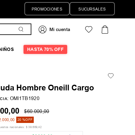
PROMOCIONES
SUCURSALES
NIÑOS
HASTA 70% OFF
uda Hombre Oneill Cargo
:
OMI1TB1920
CIA
00
,
00
$
60
.
000
,
00
2
.
000
,
00
20 %
OFF
puestos nacionales:
$
39
.
669
,
42