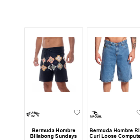
ombre
Bermuda Hombre
Bermuda Hombre Ri
ut
Billabong Sundays
Curl Loose Compute