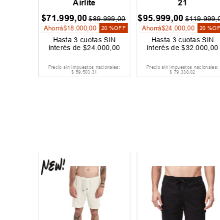
Airlite
21
$
71
.
999
,
00
$
95
.
999
,
00
9
.
000
,
00
$
89
.
999
,
00
$
119
.
999
,
Ahorrá
$
18
.
000
,
00
Ahorrá
$
24
.
000
,
00
60 %
OFF
20 %
OFF
20 %
O
s SIN
Hasta
3
cuotas SIN
Hasta
3
cuotas SIN
200
,
00
interés de
$
24
.
000
,
00
interés de
$
32
.
000
,
00
acionales:
Precio sin impuestos nacionales:
Precio sin impuestos nacionales:
$
59
.
503
,
31
$
79
.
338
,
02