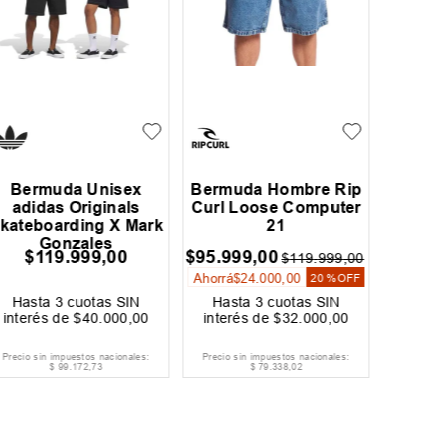
Bermuda Unisex
Bermuda Hombre Rip
Berm
adidas Originals
Curl Loose Computer
Alth
kateboarding X Mark
21
Gonzales
$
119
.
999
,
00
$
95
.
999
,
00
$
79
.
19
$
119
.
999
,
00
Ahorrá
$
24
.
000
,
00
Ahorrá
$
20 %
OFF
Hasta
3
cuotas SIN
Hasta
3
cuotas SIN
Hast
interés de
$
40
.
000
,
00
interés de
$
32
.
000
,
00
interé
Precio sin impuestos nacionales:
Precio sin impuestos nacionales:
Precio si
$
99
.
172
,
73
$
79
.
338
,
02