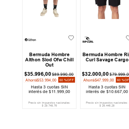
ombre
Bermuda Hombre
Bermuda Hombre Ri
io
Althon Slod Ofw Chill
Curl Savage Cargo
Out
$
35
.
996
,
00
$
32
.
000
,
00
9
.
990
,
00
$
89
.
990
,
00
$
79
.
999
,
0
Ahorrá
$
53
.
994
,
00
Ahorrá
$
47
.
999
,
00
20 %
OFF
60 %
OFF
60 %
O
s SIN
Hasta
3
cuotas SIN
Hasta
3
cuotas SIN
664
,
00
interés de
$
11
.
999
,
00
interés de
$
10
.
667
,
00
acionales:
Precio sin impuestos nacionales:
Precio sin impuestos nacionales:
$
29
.
748
,
76
$
26
.
446
,
28