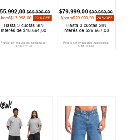
55
.
992
,
00
$
79
.
999
,
00
$
27
.
60
$
69
.
990
,
00
$
99
.
999
,
00
Ahorrá
$
13
.
998
,
00
Ahorrá
$
20
.
000
,
00
Ahorrá
$
20 %
OFF
20 %
OFF
Hasta
3
cuotas SIN
Hasta
3
cuotas SIN
Hast
interés de
$
18
.
664
,
00
interés de
$
26
.
667
,
00
inter
Precio sin impuestos nacionales:
Precio sin impuestos nacionales:
Precio si
$
46
.
274
,
38
$
66
.
114
,
88