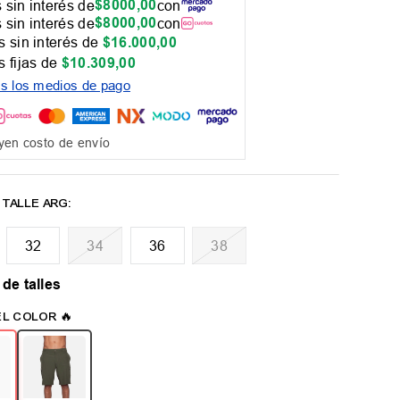
$
8000
,
00
 sin interés de
con
$
8000
,
00
 sin interés de
con
 sin interés de
$
16
.
000
,
00
 fijas de
$
10
.
309
,
00
os los medios de pago
yen costo de envío
32
34
36
38
 de talles