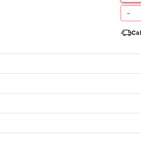
－
Cal