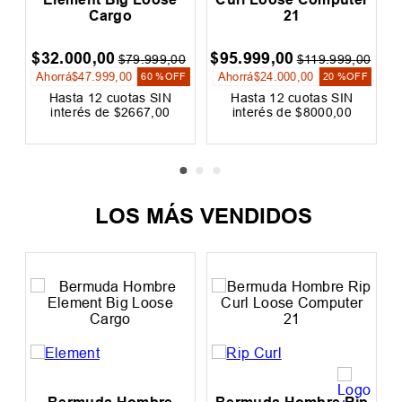
Cargo
21
$
32
.
000
,
00
$
95
.
999
,
00
0
$
79
.
999
,
00
$
119
.
999
,
00
Ahorrá
$
47
.
999
,
00
Ahorrá
$
24
.
000
,
00
F
60 %
OFF
20 %
OFF
Hasta
12
cuotas SIN
Hasta
12
cuotas SIN
interés de
$
2667
,
00
interés de
$
8000
,
00
LOS MÁS VENDIDOS