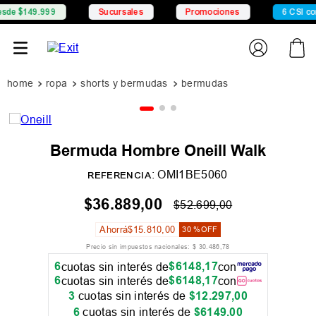
999
Sucursales
Promociones
6 CSI con Mercado 
ropa
shorts y bermudas
bermudas
Bermuda Hombre Oneill Walk
:
OMI1BE5060
REFERENCIA
$
36
.
889
,
00
$
52
.
699
,
00
Ahorrá
$
15
.
810
,
00
30 %
OFF
Precio sin impuestos nacionales:
$
30
.
486
,
78
6
$
6148
,
17
cuotas sin interés de
con
6
$
6148
,
17
cuotas sin interés de
con
3
cuotas sin interés de
$
12
.
297
,
00
6
cuotas sin interés de
$
6149
,
00