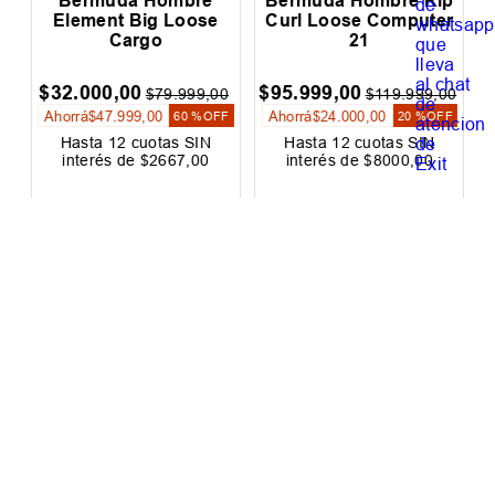
Bermuda Hombre
Bermuda Hombre Rip
Element Big Loose
Curl Loose Computer
Cargo
21
$
32
.
000
,
00
$
95
.
999
,
00
0
$
79
.
999
,
00
$
119
.
999
,
00
Ahorrá
$
47
.
999
,
00
Ahorrá
$
24
.
000
,
00
F
60 %
OFF
20 %
OFF
Hasta
12
cuotas SIN
Hasta
12
cuotas SIN
interés de
$
2667
,
00
interés de
$
8000
,
00
Suscribite Al Newsletter
ENVIAR