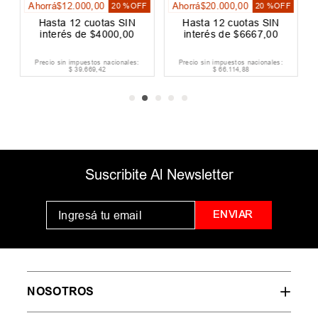
Ahorrá
$
12
.
000
,
00
Ahorrá
$
20
.
000
,
00
F
20 %
OFF
20 %
OFF
Hasta
12
cuotas SIN
Hasta
12
cuotas SIN
interés de
$
4000
,
00
interés de
$
6667
,
00
Precio sin impuestos nacionales:
Precio sin impuestos nacionales:
$
39
.
669
,
42
$
66
.
114
,
88
Suscribite Al Newsletter
ENVIAR
NOSOTROS