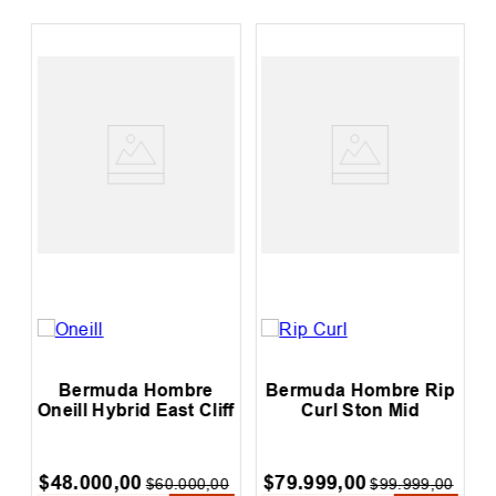
p
Bermuda Hombre
Bermuda Hombre Rip
r
Oneill Hybrid East Cliff
Curl Ston Mid
$
48
.
000
,
00
$
79
.
999
,
00
0
$
60
.
000
,
00
$
99
.
999
,
00