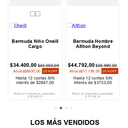
Hombre
Bermuda Hombre
Bermuda Homb
Beyond
Oneill Hybrid East Cliff
Hurley Resilen
Carpenter
$
48
.
000
,
00
$
62
.
999
,
00
$
55
.
990
,
00
$
60
.
000
,
00
$
89
.
99
00
Ahorrá
$
12
.
000
,
00
Ahorrá
$
27
.
000
,
00
20 %
OFF
20 %
OFF
30 
otas SIN
Hasta
12
cuotas SIN
Hasta
12
cuotas S
3733
,
00
interés de
$
4000
,
00
interés de
$
5250
,
os nacionales:
Precio sin impuestos nacionales:
Precio sin impuestos naciona
,
18
$
39
.
669
,
42
$
52
.
065
,
29
LOS MÁS VENDIDOS