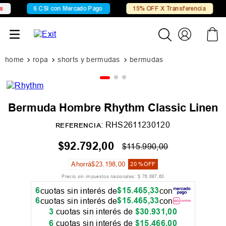
6 CSI con Mercado Pago
15% OFF X Transferencia
ropa
shorts y bermudas
bermudas
Bermuda Hombre Rhythm Classic Linen
:
RHS2611230120
REFERENCIA
$
92
.
792
,
00
$
115
.
990
,
00
Ahorrá
$
23
.
198
,
00
20 %
OFF
Precio sin impuestos nacionales:
$
76
.
687
,
60
6
$
15
.
465
,
33
cuotas sin interés de
con
6
$
15
.
465
,
33
cuotas sin interés de
con
3
cuotas sin interés de
$
30
.
931
,
00
6
cuotas sin interés de
$
15
.
466
,
00