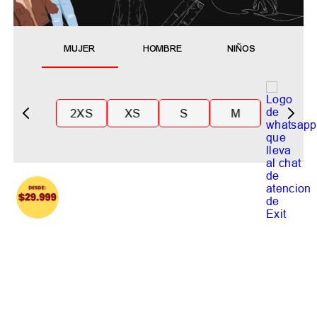
MUJER
HOMBRE
NIÑOS
2XS
XS
S
M