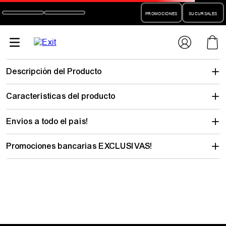
PROMOCIONES
SUCURSALES
bermuda-
santa-cruz-nino-action-sport-01820k8
No encontramos lo que buscabas…
pero hay mucho para descubrir
Elegí tu talle y mirá todo lo que tenemos con tu estilo