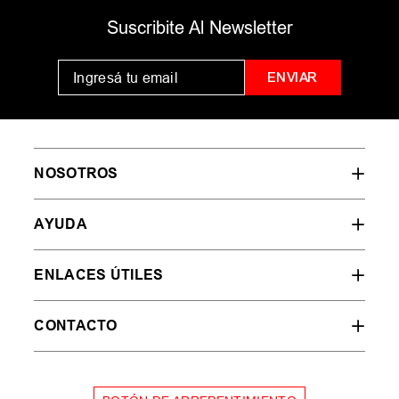
MUJER
HOMBRE
NIÑOS
35
36
37
38