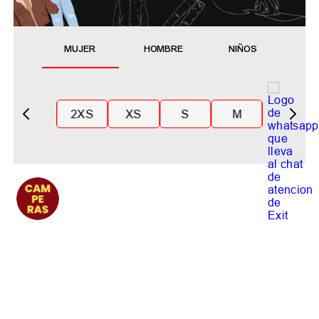
MUJER
HOMBRE
NIÑOS
2XS
XS
S
M