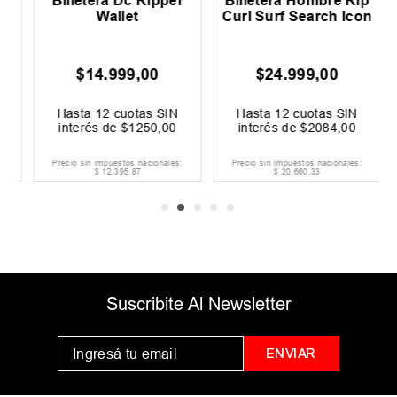
Billetera Dc Ripper
Billetera Hombre Rip
Wallet
Curl Surf Search Icon
$
14
.
999
,
00
$
24
.
999
,
00
Hasta
12
cuotas SIN
Hasta
12
cuotas SIN
interés de
$
1250
,
00
interés de
$
2084
,
00
Precio sin impuestos nacionales:
Precio sin impuestos nacionales:
$
12
.
395
,
87
$
20
.
660
,
33
Suscribite Al Newsletter
ENVIAR