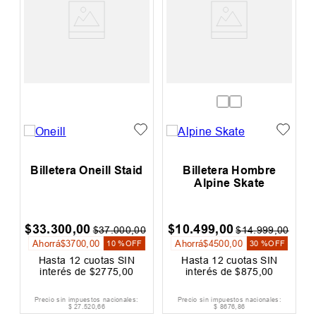
Billetera Oneill Staid
Billetera Hombre
Alpine Skate
$
33
.
300
,
00
$
10
.
499
,
00
0
$
37
.
000
,
00
$
14
.
999
,
00
Ahorrá
$
3700
,
00
Ahorrá
$
4500
,
00
F
10 %
OFF
30 %
OFF
Hasta
12
cuotas SIN
Hasta
12
cuotas SIN
interés de
$
2775
,
00
interés de
$
875
,
00
Precio sin impuestos nacionales:
Precio sin impuestos nacionales:
$
27
.
520
,
66
$
8676
,
86