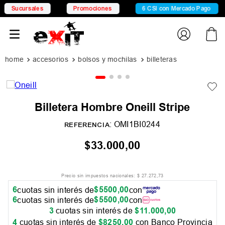
Sucursales
Promociones
6 CSI con Mercado Pago
accesorios
bolsos y mochilas
billeteras
Billetera Hombre Oneill Stripe
:
OMI1BI0244
REFERENCIA
$
33
.
000
,
00
Precio sin impuestos nacionales:
$
27
.
272
,
73
6
$
5500
,
00
cuotas sin interés de
con
6
$
5500
,
00
cuotas sin interés de
con
3
cuotas sin interés de
$
11
.
000
,
00
4
cuotas sin interés de
$
8250
,
00
con Banco Provincia