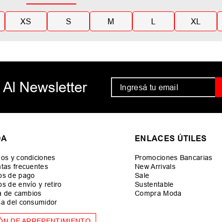
XS
S
M
L
XL
 Al Newsletter
DA
ENLACES ÚTILES
os y condiciones
Promociones Bancarias
tas frecuentes
New Arrivals
os de pago
Sale
s de envío y retiro
Sustentable
ca de cambios
Compra Moda
a del consumidor
ÓN DE ARREPENTIMIENTO