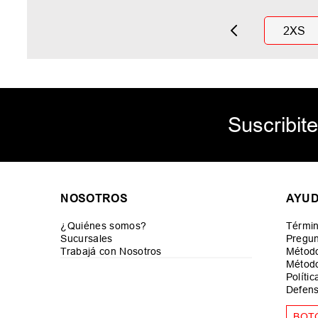
2XS
Suscribite
NOSOTROS
AYU
¿Quiénes somos?
Términ
Sucursales
Pregun
Trabajá con Nosotros
Métod
Método
Políti
Defens
BOT