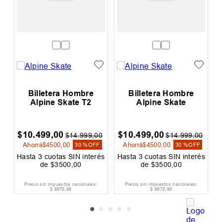
Billetera Hombre
Billetera Hombre
Alpine Skate T2
Alpine Skate
$
10
.
499
,
00
$
10
.
499
,
00
0
$
14
.
999
,
00
$
14
.
999
,
00
Ahorrá
$
4500
,
00
Ahorrá
$
4500
,
00
F
30 %
OFF
30 %
OFF
és
Hasta
3
cuotas SIN interés
Hasta
3
cuotas SIN interés
H
de
$
3500
,
00
de
$
3500
,
00
Precio sin impuestos nacionales:
Precio sin impuestos nacionales:
$
8676
,
86
$
8676
,
86