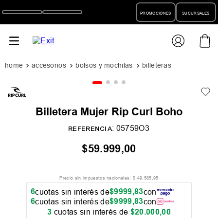
PROMOCIONES
SUCURSALES
accesorios
bolsos y mochilas
billeteras
Billetera Mujer Rip Curl Boho
:
05759O3
REFERENCIA
$
59
.
999
,
00
Precio sin impuestos nacionales:
$
49
.
585
,
95
6
$
9999
,
83
cuotas sin interés de
con
6
$
9999
,
83
cuotas sin interés de
con
3
cuotas sin interés de
$
20
.
000
,
00