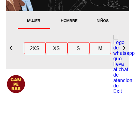
MUJER
HOMBRE
NIÑOS
2XS
XS
S
M