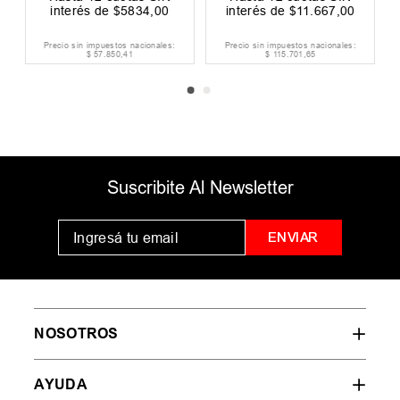
interés de
$
5834
,
00
interés de
$
11
.
667
,
00
Precio sin impuestos nacionales:
Precio sin impuestos nacionales:
$
57
.
850
,
41
$
115
.
701
,
65
Suscribite Al Newsletter
ENVIAR
NOSOTROS
AYUDA