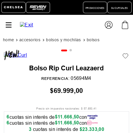
PROMOCIONES
SUCURSALES
accesorios
bolsos y mochilas
bolsos
Bolso Rip Curl Leazaerd
:
05694M4
REFERENCIA
$
69
.
999
,
00
Precio sin impuestos nacionales:
$
57
.
850
,
41
6
$
11
.
666
,
50
cuotas sin interés de
con
6
$
11
.
666
,
50
cuotas sin interés de
con
3
cuotas sin interés de
$
23
.
333
,
00