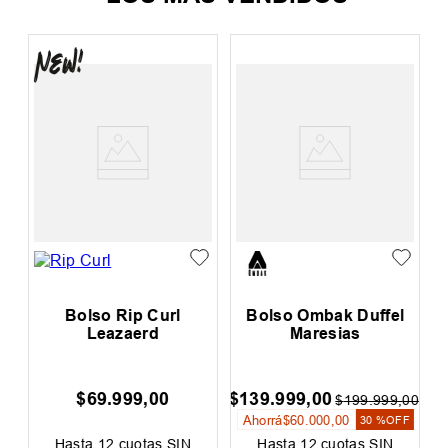
Bolso Rip Curl
Bolso Ombak Duffel
Leazaerd
Maresias
$
69
.
999
,
00
$
139
.
999
,
00
$
199
.
999
,
00
Ahorrá
$
60
.
000
,
00
30 %
OFF
Hasta
12
cuotas SIN
Hasta
12
cuotas SIN