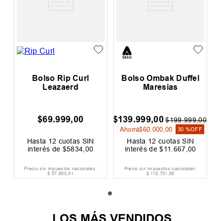
Bolso Rip Curl
Bolso Ombak Duffel
Leazaerd
Maresias
$
69
.
999
,
00
$
139
.
999
,
00
$
199
.
999
,
00
Ahorrá
$
60
.
000
,
00
30 %
OFF
Hasta
12
cuotas SIN
Hasta
12
cuotas SIN
interés de
$
5834
,
00
interés de
$
11
.
667
,
00
Precio sin impuestos nacionales:
Precio sin impuestos nacionales:
$
57
.
850
,
41
$
115
.
701
,
65
LOS MÁS VENDIDOS