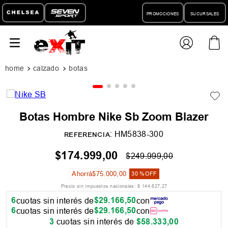
PROMOCIONES
SUCURSALES
calzado
botas
Botas Hombre Nike Sb Zoom Blazer
:
HM5838-300
REFERENCIA
$
174
.
999
,
00
$
249
.
999
,
00
Ahorrá
$
75
.
000
,
00
30 %
OFF
Precio sin impuestos nacionales:
$
144
.
627
,
27
6
$
29
.
166
,
50
cuotas sin interés de
con
6
$
29
.
166
,
50
cuotas sin interés de
con
3
cuotas sin interés de
$
58
.
333
,
00