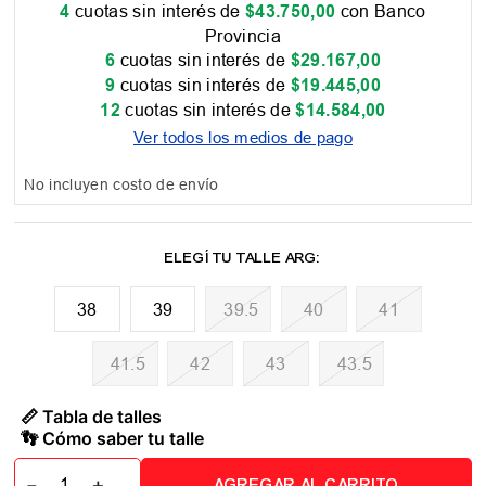
4
cuotas sin interés de
$
43
.
750
,
00
con Banco
Provincia
6
cuotas sin interés de
$
29
.
167
,
00
9
cuotas sin interés de
$
19
.
445
,
00
12
cuotas sin interés de
$
14
.
584
,
00
Ver todos los medios de pago
No incluyen costo de envío
38
39
39.5
40
41
41.5
42
43
43.5
📏 Tabla de talles
👣 Cómo saber tu talle
－
＋
AGREGAR AL CARRITO