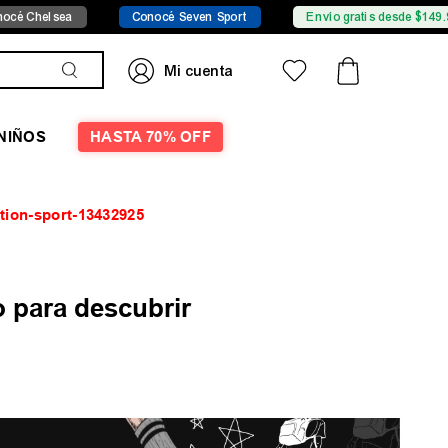
 Chelsea
Conocé Seven Sport
Envío gratis desde $149.999
NIÑOS
HASTA 70% OFF
tion-sport-13432925
 para descubrir