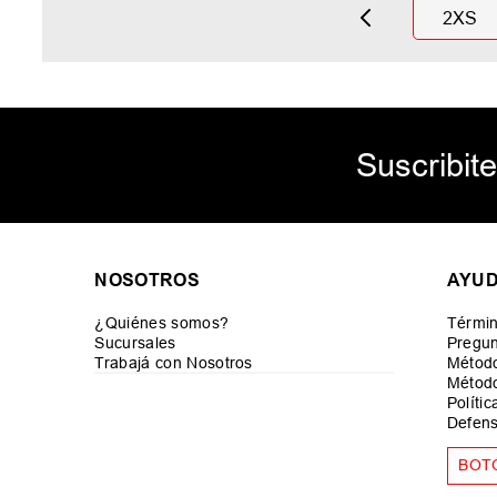
2XS
Suscribite
NOSOTROS
AYU
¿Quiénes somos?
Términ
Sucursales
Pregun
Trabajá con Nosotros
Métod
Método
Políti
Defens
BOT