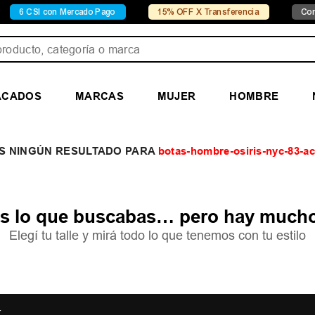
6 CSI con Mercado Pago
15% OFF X Transferencia
Conocé
ducto, categoría o marca
ACADOS
MARCAS
MUJER
HOMBRE
botas-hombre-osiris-nyc-83-ac
 lo que buscabas… pero hay mucho
Elegí tu talle y mirá todo lo que tenemos con tu estilo