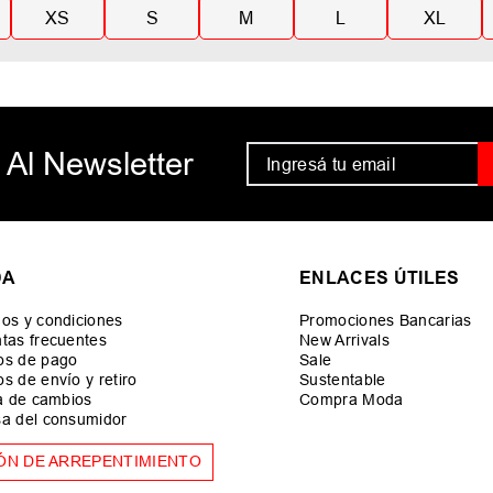
XS
S
M
L
XL
 Al Newsletter
DA
ENLACES ÚTILES
os y condiciones
Promociones Bancarias
tas frecuentes
New Arrivals
os de pago
Sale
s de envío y retiro
Sustentable
ca de cambios
Compra Moda
a del consumidor
ÓN DE ARREPENTIMIENTO