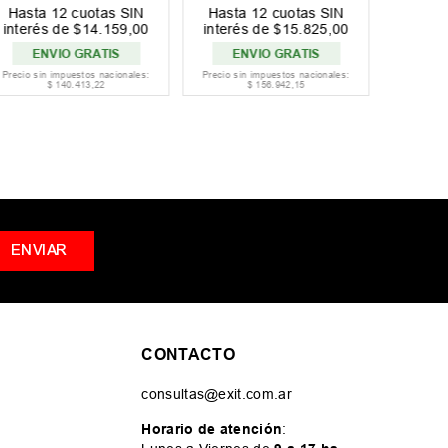
Hasta
12
cuotas SIN
Hasta
12
cuotas SIN
Hast
interés de
$
14
.
159
,
00
interés de
$
15
.
825
,
00
interé
ENVIO GRATIS
ENVIO GRATIS
EN
Precio sin impuestos nacionales:
Precio sin impuestos nacionales:
Precio si
$
140
.
413
,
22
$
156
.
942
,
15
ENVIAR
CONTACTO
consultas@exit.com.ar
Horario de atención
: