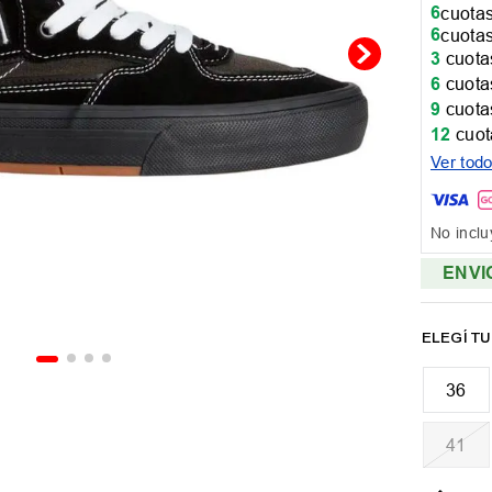
6
cuotas
6
cuotas
3
cuotas
6
cuotas
9
cuotas
12
cuot
Ver tod
No inclu
ENVI
36
41