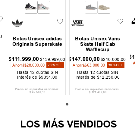
U
Botas Unisex adidas
Botas Unisex Vans
Originals Superskate
Skate Half Cab
Wafflecup
$
$
111
.
999
,
00
$
147
.
000
,
00
$
139
.
999
,
00
$
210
.
000
,
00
Ahorrá
$
28
.
000
,
00
Ahorrá
$
63
.
000
,
00
20 %
OFF
30 %
OFF
Hasta
12
cuotas SIN
Hasta
12
cuotas SIN
interés de
$
9334
,
00
interés de
$
12
.
250
,
00
Precio sin impuestos nacionales:
Precio sin impuestos nacionales:
$
92
.
561
,
16
$
121
.
487
,
60
LOS MÁS VENDIDOS