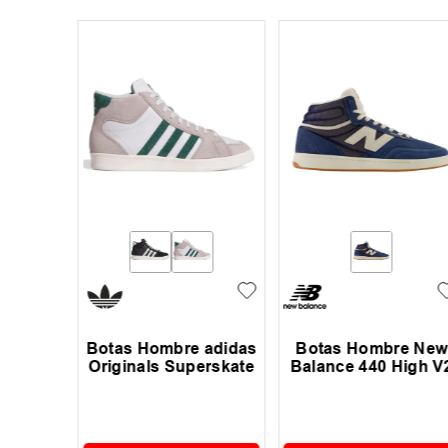
Botas Hombre adidas
Botas Hombre New
 Osiris
Originals Superskate
Balance 440 High V
39
.
999
,
00
60 %
OFF