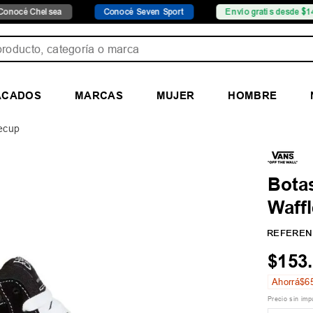
elsea
Conocé Seven Sport
Envío gratis desde $149.999
ducto, categoría o marca
ACADOS
MARCAS
MUJER
HOMBRE
lecup
Bota
Waff
REFEREN
$
153
.
Ahorrá
$
6
Precio sin im