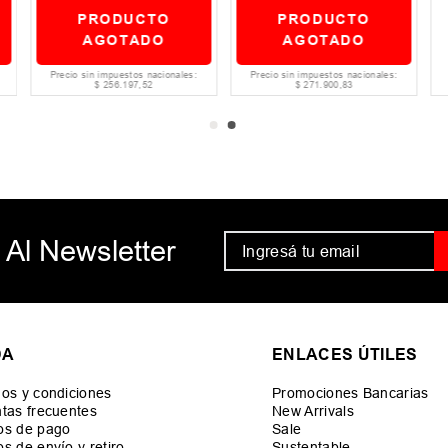
PRODUCTO
PRODUCTO
AGOTADO
AGOTADO
Precio sin impuestos nacionales:
Precio sin impuestos nacionales:
$
256
.
197
,
52
$
271
.
900
,
83
 Al Newsletter
DA
ENLACES ÚTILES
os y condiciones
Promociones Bancarias
tas frecuentes
New Arrivals
os de pago
Sale
s de envío y retiro
Sustentable