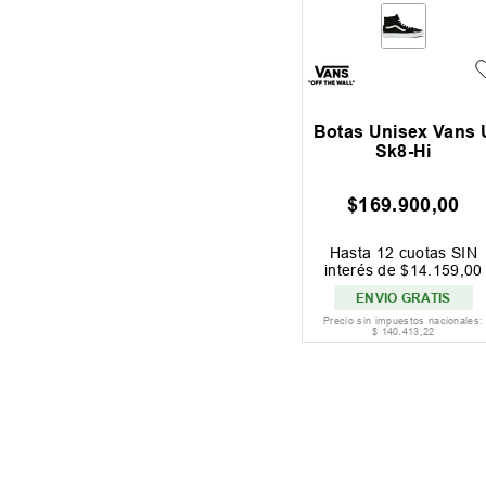
Botas Unisex Vans 
Sk8-Hi
$
169
.
900
,
00
Hasta
12
cuotas SIN
interés de
$
14
.
159
,
00
ENVIO GRATIS
Precio sin impuestos nacionales:
$
140
.
413
,
22