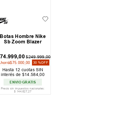
Botas Hombre Nike
Sb Zoom Blazer
174
.
999
,
00
$
249
.
999
,
00
Ahorrá
$
75
.
000
,
00
30 %
OFF
Hasta
12
cuotas SIN
interés de
$
14
.
584
,
00
ENVIO GRATIS
Precio sin impuestos nacionales:
$
144
.
627
,
27