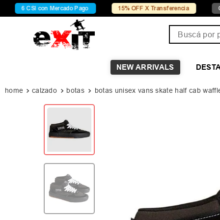
CSI con Mercado Pago
15% OFF X Transferencia
Conocé Ch
Buscá por pro
NEW ARRIVALS
DEST
calzado
botas
botas unisex vans skate half cab waff