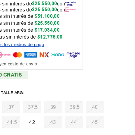
$
25
.
550
,
00
 sin interés de
con
$
25
.
550
,
00
 sin interés de
con
 sin interés de
$
51
.
100
,
00
 sin interés de
$
25
.
550
,
00
 sin interés de
$
17
.
034
,
00
as sin interés de
$
12
.
775
,
00
os los medios de pago
yen costo de envío
O GRATIS
37
37.5
39
39.5
40
41.5
42
43
44
45