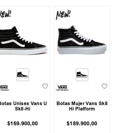
Botas Unisex Vans U
Botas Mujer Vans Sk8
Botas
Sk8-Hi
Hi Platform
Ska
W
$
169
.
900
,
00
$
189
.
900
,
00
$
153
.
30
Ahorrá
$