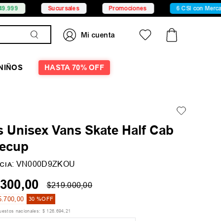
Sucursales
Promociones
6 CSI con Mercado Pago
NIÑOS
HASTA 70% OFF
s Unisex Vans Skate Half Cab
lecup
:
VN000D9ZKOU
CIA
300
,
00
$
219
.
000
,
00
5
.
700
,
00
30 %
OFF
puestos nacionales:
$
126
.
694
,
21