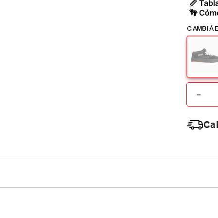
📏 Tabla
👣 Cómo
－
Cal