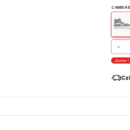
－
Cal