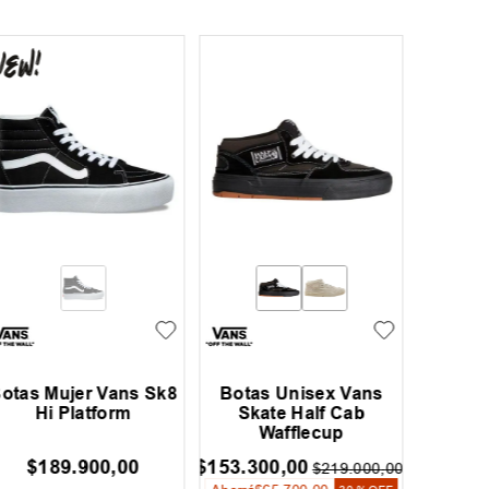
otas Mujer Vans Sk8
Botas Unisex Vans
Botas
Hi Platform
Skate Half Cab
Ska
Wafflecup
W
$
189
.
900
,
00
$
153
.
300
,
00
$
219
.
000
,
00
$
147
.
00