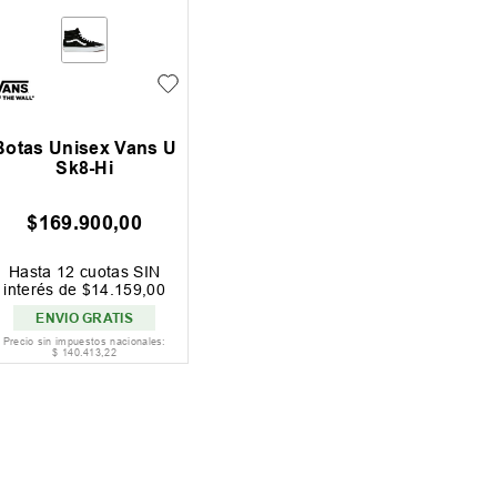
Botas Unisex Vans U
Sk8-Hi
$
169
.
900
,
00
Hasta
12
cuotas SIN
interés de
$
14
.
159
,
00
ENVIO GRATIS
Precio sin impuestos nacionales:
$
140
.
413
,
22