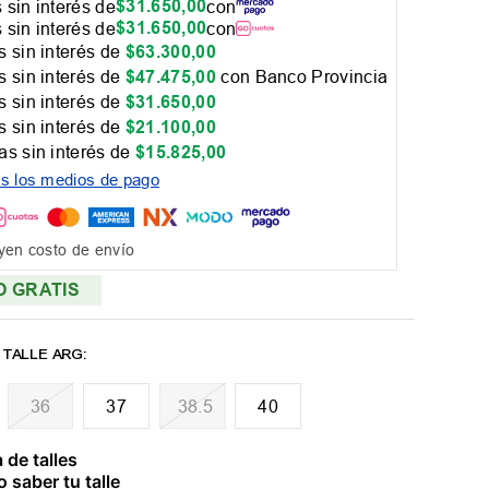
$
31
.
650
,
00
 sin interés de
con
$
31
.
650
,
00
 sin interés de
con
 sin interés de
$
63
.
300
,
00
 sin interés de
$
47
.
475
,
00
con Banco Provincia
 sin interés de
$
31
.
650
,
00
 sin interés de
$
21
.
100
,
00
as sin interés de
$
15
.
825
,
00
os los medios de pago
yen costo de envío
O GRATIS
36
37
38.5
40
 de talles
 saber tu talle