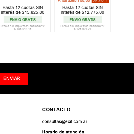
Ahorrá
$
65
.
700
,
00
30 %
OFF
Ahorrá
$
Hasta
12
cuotas SIN
Hasta
12
cuotas SIN
Hast
interés de
$
15
.
825
,
00
interés de
$
12
.
775
,
00
interé
ENVIO GRATIS
ENVIO GRATIS
Precio sin impuestos nacionales:
Precio sin impuestos nacionales:
Precio si
$
156
.
942
,
15
$
126
.
694
,
21
ENVIAR
CONTACTO
consultas@exit.com.ar
Horario de atención
: