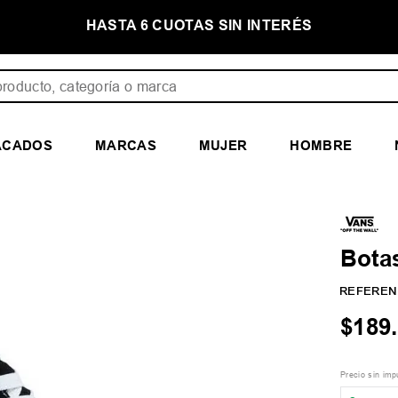
NTERÉS
PRIMER CAMBIO GRATIS
ducto, categoría o marca
ACADOS
MARCAS
MUJER
HOMBRE
Botas
REFEREN
$
189
.
Precio sin im