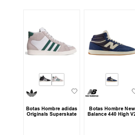
 Vans U
Botas Hombre adidas
Botas Hombre New
Originals Superskate
Balance 440 High V
,
00