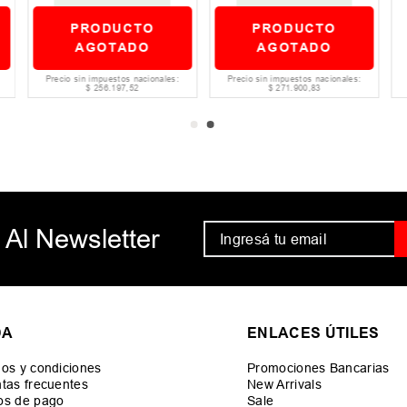
PRODUCTO
PRODUCTO
AGOTADO
AGOTADO
Precio sin impuestos nacionales:
Precio sin impuestos nacionales:
$
256
.
197
,
52
$
271
.
900
,
83
 Al Newsletter
DA
ENLACES ÚTILES
os y condiciones
Promociones Bancarias
tas frecuentes
New Arrivals
os de pago
Sale