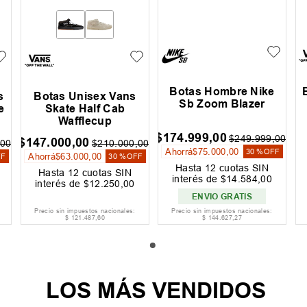
Botas Hombre Nike
s
Botas Unisex Vans
Sb Zoom Blazer
e
Skate Half Cab
Wafflecup
$
174
.
999
,
00
$
249
.
999
,
00
$
147
.
000
,
00
00
$
210
.
000
,
00
Ahorrá
$
75
.
000
,
00
30 %
OFF
Ahorrá
$
63
.
000
,
00
FF
30 %
OFF
Hasta
12
cuotas SIN
Hasta
12
cuotas SIN
interés de
$
14
.
584
,
00
interés de
$
12
.
250
,
00
ENVIO GRATIS
Precio sin impuestos nacionales:
Precio sin impuestos nacionales:
$
121
.
487
,
60
$
144
.
627
,
27
LOS MÁS VENDIDOS