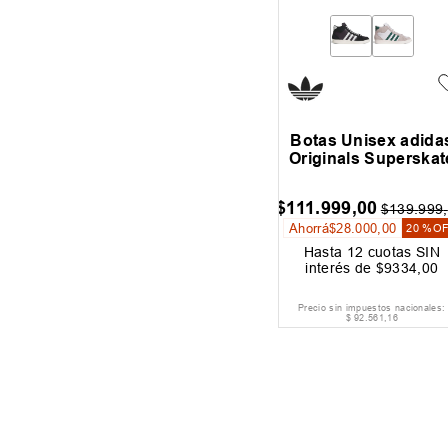
Botas Unisex adida
Originals Superskat
$
111
.
999
,
00
$
139
.
999
,
Ahorrá
$
28
.
000
,
00
20 %
O
Hasta
12
cuotas SIN
interés de
$
9334
,
00
Precio sin impuestos nacionales:
$
92
.
561
,
16