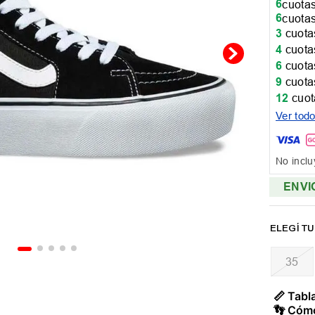
6
cuotas
6
cuotas
3
cuotas
4
cuotas
6
cuotas
9
cuotas
12
cuot
Ver tod
No inclu
ENVI
35
📏 Tabla
👣 Cómo