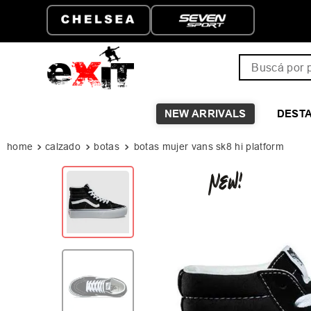
ATIS A PARTIR DE
HASTA 6 CUOTAS SIN I
Buscá por pro
NEW ARRIVALS
DEST
calzado
botas
botas mujer vans sk8 hi platform