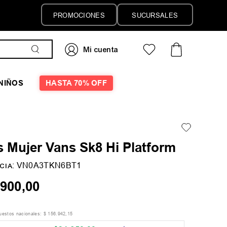
PROMOCIONES
SUCURSALES
NIÑOS
HASTA 70% OFF
 Mujer Vans Sk8 Hi Platform
:
VN0A3TKN6BT1
CIA
900
,
00
puestos nacionales:
$
156
.
942
,
15