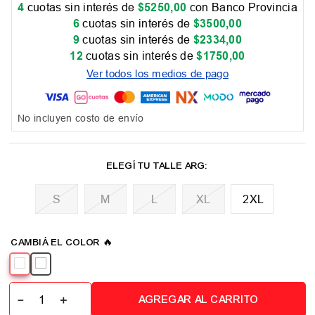
4
cuotas sin interés de
$
5250
,
00
con Banco Provincia
6
cuotas sin interés de
$
3500
,
00
9
cuotas sin interés de
$
2334
,
00
12
cuotas sin interés de
$
1750
,
00
Ver todos los medios de pago
No incluyen costo de envío
M
L
XL
2XL
－
＋
AGREGAR AL CARRITO