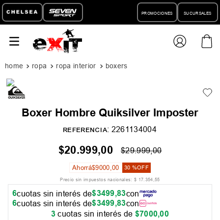
PROMOCIONES
SUCURSALES
ropa
ropa interior
boxers
Boxer Hombre Quiksilver Imposter
:
2261134004
REFERENCIA
$
20
.
999
,
00
$
29
.
999
,
00
Ahorrá
$
9000
,
00
30 %
OFF
Precio sin impuestos nacionales:
$
17
.
354
,
55
6
$
3499
,
83
cuotas sin interés de
con
6
$
3499
,
83
cuotas sin interés de
con
3
cuotas sin interés de
$
7000
,
00