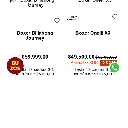
n
Boxer Billabong
Boxer Oneill X3
Journey
$
59
.
999
,
00
$
49
.
500
,
00
0
$
55
.
000
,
00
Ahorrá
$
5500
,
00
F
10 %
OFF
Hasta
12
cuotas SIN
Hasta
12
cuotas SIN
interés de
$
5000
,
00
interés de
$
4125
,
00
Precio sin impuestos nacionales:
Precio sin impuestos nacionales:
$
49
.
585
,
95
$
40
.
909
,
09