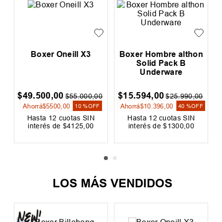
n
Boxer Oneill X3
Boxer Hombre althon
Solid Pack B
Underware
$
49
.
500
,
00
$
15
.
594
,
00
0
$
55
.
000
,
00
$
25
.
990
,
00
Ahorrá
$
5500
,
00
Ahorrá
$
10
.
396
,
00
F
10 %
OFF
40 %
OFF
Hasta
12
cuotas SIN
Hasta
12
cuotas SIN
interés de
$
4125
,
00
interés de
$
1300
,
00
Precio sin impuestos nacionales:
Precio sin impuestos nacionales:
$
40
.
909
,
09
$
12
.
887
,
60
LOS MÁS VENDIDOS