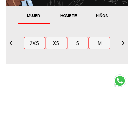
MUJER
HOMBRE
NIÑOS
2XS
XS
S
M