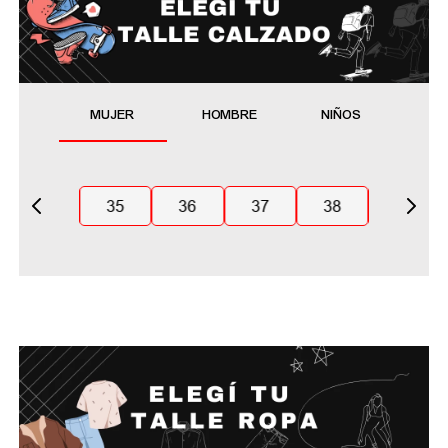
MUJER
HOMBRE
NIÑOS
35
36
37
38