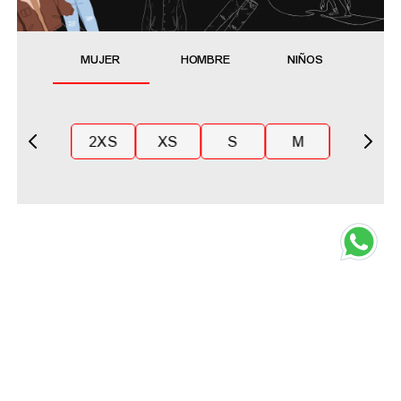
MUJER
HOMBRE
NIÑOS
2XS
XS
S
M