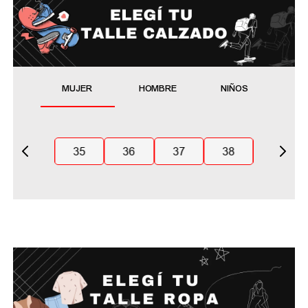
MUJER
HOMBRE
NIÑOS
35
36
37
38