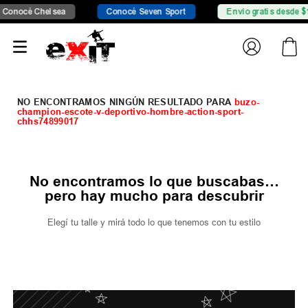
onocé Chelsea
Conocé Seven Sport
Envío gratis desde $1
buzo-
champion-escote-v-deportivo-hombre-action-sport-
chhs74899017
No encontramos lo que buscabas…
pero hay mucho para descubrir
Elegí tu talle y mirá todo lo que tenemos con tu estilo